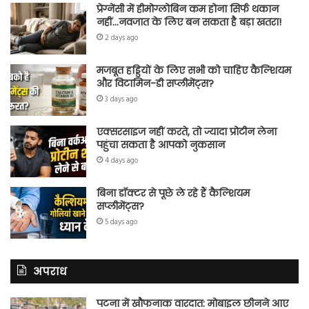
प्रेग्नेंसी में हीमोग्लोबिन कम होना सिर्फ थकान
नहीं…नवजात के लिए बन सकता है बड़ा खतरा!
2 days ago
मजबूत हड्डियों के लिए सभी को चाहिए कैल्शियम
और विटामिन-डी सप्लीमेंट्स?
3 days ago
एक्सरसाइज नहीं करते, तो ज्यादा प्रोटीन लेना
पहुंचा सकता है आपको नुकसान
4 days ago
बिना डॉक्टर से पूछे ले रहे हैं कैल्शियम
सप्लीमेंट्स?
5 days ago
अपराध
पटना में खौफनाक वारदात: मोबाइल छीनने आए