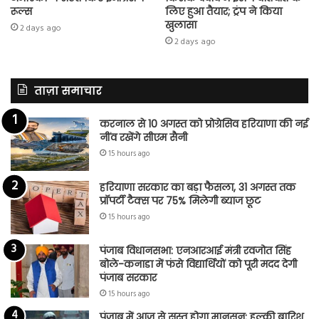
रूल्स
लिए हुआ तैयार; ट्रंप ने किया
खुलासा
2 days ago
2 days ago
ताज़ा समाचार
करनाल से 10 अगस्त को प्रोग्रेसिव हरियाणा की नई
नींव रखेंगे सीएम सैनी
15 hours ago
हरियाणा सरकार का बड़ा फैसला, 31 अगस्त तक
प्रॉपर्टी टैक्स पर 75% मिलेगी ब्याज छूट
15 hours ago
पंजाब विधानसभा: एनआरआई मंत्री रवजोत सिंह
बोले-कनाडा में फंसे विद्यार्थियों को पूरी मदद देगी
पंजाब सरकार
15 hours ago
पंजाब में आज से सुस्त होगा मानसून: हल्की बारिश