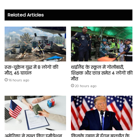
b
tt
ts
re
o
er
A
Related Articles
ok
p
p
रूस-यूक्रेन युद्ध में 8 लोगों की
थाईलैंड के स्कूल में गोलीबारी,
मौत, 45 घायल
शिक्षक और छात्र समेत 4 लोगों की
मौत
16 hours ago
20 hours ago
अमेरिका ने सख्त किए इमीग्रेशन
किसके दबाव में ईरान बातचीत के