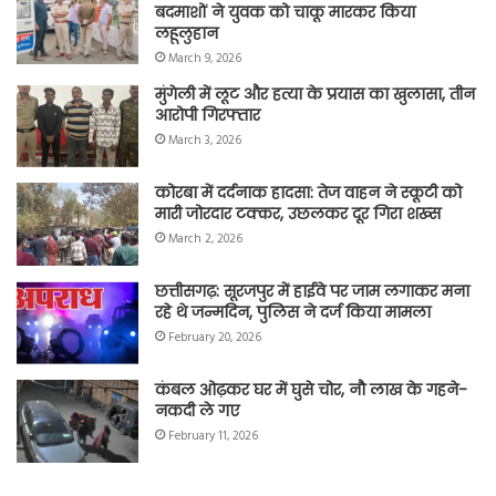
बदमाशों ने युवक को चाकू मारकर किया
लहूलुहान
March 9, 2026
मुंगेली में लूट और हत्या के प्रयास का खुलासा, तीन
आरोपी गिरफ्तार
March 3, 2026
कोरबा में दर्दनाक हादसा: तेज वाहन ने स्कूटी को
मारी जोरदार टक्कर, उछलकर दूर गिरा शख्स
March 2, 2026
छत्तीसगढ़: सूरजपुर में हाईवे पर जाम लगाकर मना
रहे थे जन्मदिन, पुलिस ने दर्ज किया मामला
February 20, 2026
कंबल ओढ़कर घर में घुसे चोर, नौ लाख के गहने-
नकदी ले गए
February 11, 2026