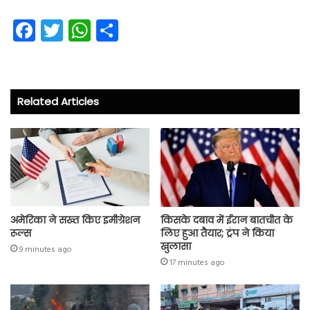
Fa
T
W
S
ce
wi
ha
ha
b
tt
ts
re
o
er
A
Related Articles
ok
p
p
अमेरिका ने सख्त किए इमीग्रेशन
किसके दबाव में ईरान बातचीत के
रूल्स
लिए हुआ तैयार; ट्रंप ने किया
खुलासा
9 minutes ago
17 minutes ago