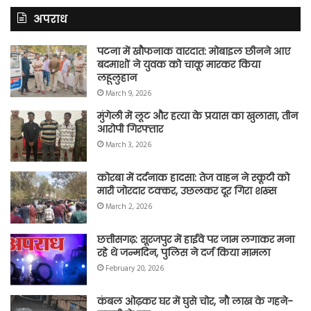
अपराध
पटना में खौफनाक वारदात: मोबाइल छीनने आए
बदमाशों ने युवक को चाकू मारकर किया
लहूलुहान
March 9, 2026
मुंगेली में लूट और हत्या के प्रयास का खुलासा, तीन
आरोपी गिरफ्तार
March 3, 2026
कोरबा में दर्दनाक हादसा: तेज वाहन ने स्कूटी को
मारी जोरदार टक्कर, उछलकर दूर गिरा शख्स
March 2, 2026
छत्तीसगढ़: सूरजपुर में हाईवे पर जाम लगाकर मना
रहे थे जन्मदिन, पुलिस ने दर्ज किया मामला
February 20, 2026
कंबल ओढ़कर घर में घुसे चोर, नौ लाख के गहने-