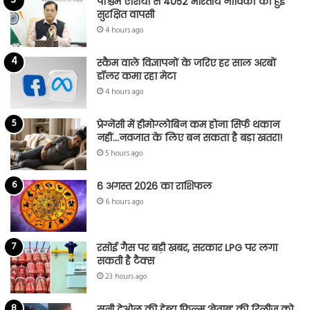
पश्चिम एशिया से 4052 भारतीय नाविकों की हुई
सुरक्षित वापसी
4 hours ago
स्कैम वाले विज्ञापनों के जरिए हर साल अरबों
डॉलर कमा रहा मेटा
4 hours ago
प्रेग्नेंसी में हीमोग्लोबिन कम होना सिर्फ थकान
नहीं…नवजात के लिए बन सकता है बड़ा खतरा!
5 hours ago
6 अगस्त 2026 का राशिफल
6 hours ago
रसोई गैस पर बड़ी खबर, सरकार LPG पर लगा
सकती है टैक्स
23 hours ago
सनी देओल की डेब्यू फिल्म ‘बेताब’ की रिलीज को