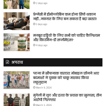
2 days ago
प्रेग्नेंसी में हीमोग्लोबिन कम होना सिर्फ थकान
नहीं…नवजात के लिए बन सकता है बड़ा खतरा!
3 days ago
मजबूत हड्डियों के लिए सभी को चाहिए कैल्शियम
और विटामिन-डी सप्लीमेंट्स?
4 days ago
अपराध
पटना में खौफनाक वारदात: मोबाइल छीनने आए
बदमाशों ने युवक को चाकू मारकर किया
लहूलुहान
March 9, 2026
मुंगेली में लूट और हत्या के प्रयास का खुलासा, तीन
आरोपी गिरफ्तार
March 3, 2026