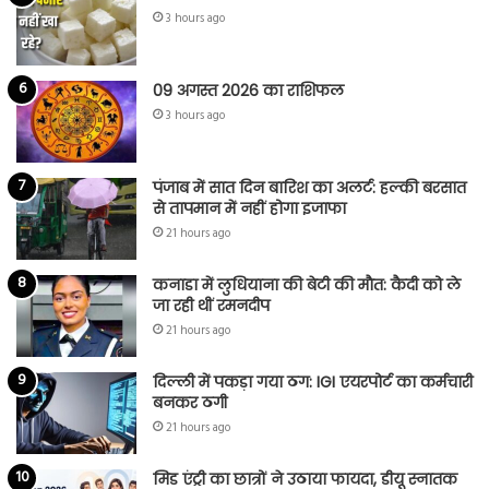
3 hours ago
09 अगस्त 2026 का राशिफल
3 hours ago
पंजाब में सात दिन बारिश का अलर्ट: हल्की बरसात
से तापमान में नहीं होगा इजाफा
21 hours ago
कनाडा में लुधियाना की बेटी की माैत: कैदी को ले
जा रही थीं रमनदीप
21 hours ago
दिल्ली में पकड़ा गया ठग: IGI एयरपोर्ट का कर्मचारी
बनकर ठगी
21 hours ago
मिड एंट्री का छात्रों ने उठाया फायदा, डीयू स्नातक