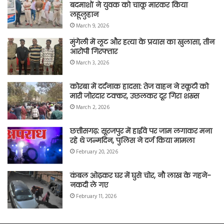
बदमाशों ने युवक को चाकू मारकर किया
लहूलुहान
March 9, 2026
मुंगेली में लूट और हत्या के प्रयास का खुलासा, तीन
आरोपी गिरफ्तार
March 3, 2026
कोरबा में दर्दनाक हादसा: तेज वाहन ने स्कूटी को
मारी जोरदार टक्कर, उछलकर दूर गिरा शख्स
March 2, 2026
छत्तीसगढ़: सूरजपुर में हाईवे पर जाम लगाकर मना
रहे थे जन्मदिन, पुलिस ने दर्ज किया मामला
February 20, 2026
कंबल ओढ़कर घर में घुसे चोर, नौ लाख के गहने-
नकदी ले गए
February 11, 2026