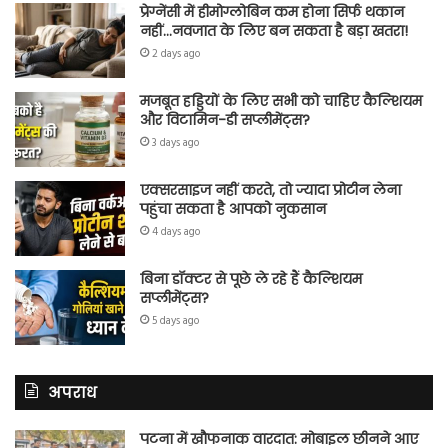
प्रेग्नेंसी में हीमोग्लोबिन कम होना सिर्फ थकान
नहीं…नवजात के लिए बन सकता है बड़ा खतरा!
2 days ago
मजबूत हड्डियों के लिए सभी को चाहिए कैल्शियम
और विटामिन-डी सप्लीमेंट्स?
3 days ago
एक्सरसाइज नहीं करते, तो ज्यादा प्रोटीन लेना
पहुंचा सकता है आपको नुकसान
4 days ago
बिना डॉक्टर से पूछे ले रहे हैं कैल्शियम
सप्लीमेंट्स?
5 days ago
अपराध
पटना में खौफनाक वारदात: मोबाइल छीनने आए