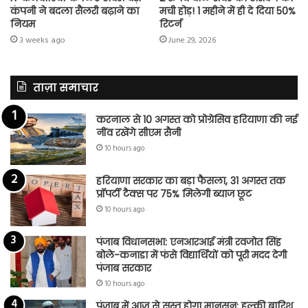
कंपनी ने बदला सैलरी बढ़ाने का
मची होड़! 1 महीने में ही दे दिया 50%
नियम
रिटर्न
3 weeks ago
June 29, 2026
ताज़ा समाचार
करनाल से 10 अगस्त को प्रोग्रेसिव हरियाणा की नई
नींव रखेंगे सीएम सैनी
10 hours ago
हरियाणा सरकार का बड़ा फैसला, 31 अगस्त तक
प्रॉपर्टी टैक्स पर 75% मिलेगी ब्याज छूट
10 hours ago
पंजाब विधानसभा: एनआरआई मंत्री रवजोत सिंह
बोले-कनाडा में फंसे विद्यार्थियों को पूरी मदद देगी
पंजाब सरकार
10 hours ago
पंजाब में आज से सुस्त होगा मानसून: हल्की बारिश