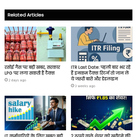
b
tt
ts
re
o
er
A
Related Articles
ok
p
p
रसोई गैस पर बड़ी खबर, सरकार
ITR Last Date: पहली बार भर रहे
LPG पर लगा सकती है टैक्स
हैं इनकम टैक्स रिटर्न तो जान लें
ये जरूरी बातें और डेडलाइन
2 days ago
3 weeks ago
IT कर्मचारियों के लिए खबर! बड़ी
2 रुपये वाले शेयर को खरीदने की