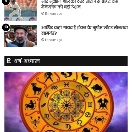
साई सुदर्शन श्रीलंका टेस्ट सीरीज से बाहर: टीम
मैनेजमेंट की बढ़ी टेंशन
19 hours ago
आखिर कहां गायब हैं ईरान के सुप्रीम लीडर मोजतबा
खामेनेई?
19 hours ago
धर्म-अध्यात्म