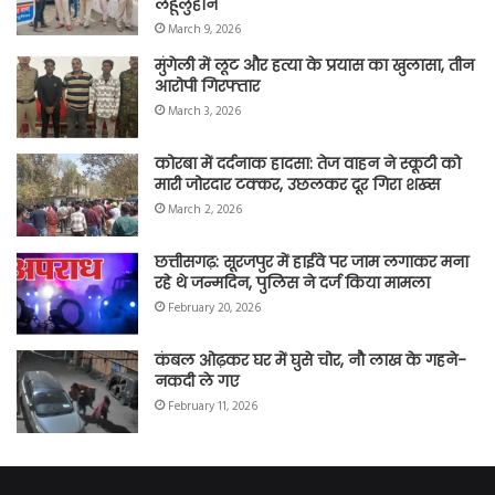
लहूलुहान
March 9, 2026
मुंगेली में लूट और हत्या के प्रयास का खुलासा, तीन
आरोपी गिरफ्तार
March 3, 2026
कोरबा में दर्दनाक हादसा: तेज वाहन ने स्कूटी को
मारी जोरदार टक्कर, उछलकर दूर गिरा शख्स
March 2, 2026
छत्तीसगढ़: सूरजपुर में हाईवे पर जाम लगाकर मना
रहे थे जन्मदिन, पुलिस ने दर्ज किया मामला
February 20, 2026
कंबल ओढ़कर घर में घुसे चोर, नौ लाख के गहने-
नकदी ले गए
February 11, 2026