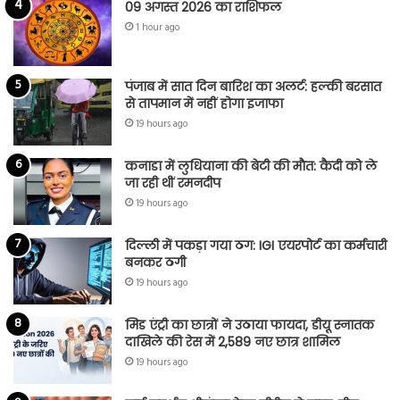
09 अगस्त 2026 का राशिफल
1 hour ago
पंजाब में सात दिन बारिश का अलर्ट: हल्की बरसात
से तापमान में नहीं होगा इजाफा
19 hours ago
कनाडा में लुधियाना की बेटी की माैत: कैदी को ले
जा रही थीं रमनदीप
19 hours ago
दिल्ली में पकड़ा गया ठग: IGI एयरपोर्ट का कर्मचारी
बनकर ठगी
19 hours ago
मिड एंट्री का छात्रों ने उठाया फायदा, डीयू स्नातक
दाखिले की रेस में 2,589 नए छात्र शामिल
19 hours ago