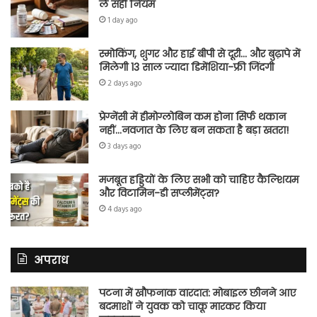
लें सही नियम
1 day ago
स्मोकिंग, शुगर और हाई बीपी से दूरी… और बुढ़ापे में
मिलेगी 13 साल ज्यादा डिमेंशिया-फ्री जिंदगी
2 days ago
प्रेग्नेंसी में हीमोग्लोबिन कम होना सिर्फ थकान
नहीं…नवजात के लिए बन सकता है बड़ा खतरा!
3 days ago
मजबूत हड्डियों के लिए सभी को चाहिए कैल्शियम
और विटामिन-डी सप्लीमेंट्स?
4 days ago
अपराध
पटना में खौफनाक वारदात: मोबाइल छीनने आए
बदमाशों ने युवक को चाकू मारकर किया