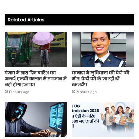
b
tt
ts
re
o
er
A
Related Articles
ok
p
p
पंजाब में सात दिन बारिश का
कनाडा में लुधियाना की बेटी की
अलर्ट: हल्की बरसात से तापमान में
माैत: कैदी को ले जा रही थीं
नहीं होगा इजाफा
रमनदीप
19 hours ago
19 hours ago