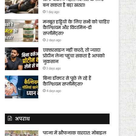
बन सकता है बड़ा खतरा!
1 day ago
मजबूत हड्डियों के लिए सभी को चाहिए
कैल्शियम और विटामिन-डी
सप्लीमेंट्स?
2 days ago
एक्सरसाइज नहीं करते, तो ज्यादा
प्रोटीन लेना पहुंचा सकता है आपको
नुकसान
3 days ago
बिना डॉक्टर से पूछे ले रहे हैं
कैल्शियम सप्लीमेंट्स?
4 days ago
अपराध
पटना में खौफनाक वारदात: मोबाइल