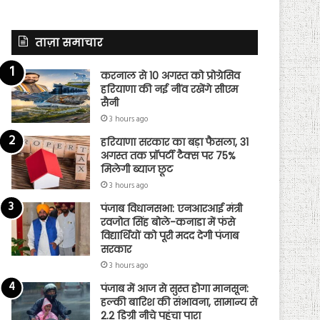
ताज़ा समाचार
करनाल से 10 अगस्त को प्रोग्रेसिव
हरियाणा की नई नींव रखेंगे सीएम
सैनी
3 hours ago
हरियाणा सरकार का बड़ा फैसला, 31
अगस्त तक प्रॉपर्टी टैक्स पर 75%
मिलेगी ब्याज छूट
3 hours ago
पंजाब विधानसभा: एनआरआई मंत्री
रवजोत सिंह बोले-कनाडा में फंसे
विद्यार्थियों को पूरी मदद देगी पंजाब
सरकार
3 hours ago
पंजाब में आज से सुस्त होगा मानसून:
हल्की बारिश की संभावना, सामान्य से
2.2 डिग्री नीचे पहुंचा पारा