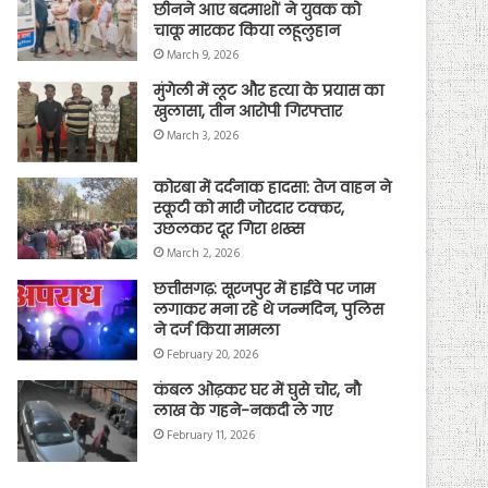
छीनने आए बदमाशों ने युवक को
चाकू मारकर किया लहूलुहान
March 9, 2026
मुंगेली में लूट और हत्या के प्रयास का
खुलासा, तीन आरोपी गिरफ्तार
March 3, 2026
कोरबा में दर्दनाक हादसा: तेज वाहन ने
स्कूटी को मारी जोरदार टक्कर,
उछलकर दूर गिरा शख्स
March 2, 2026
छत्तीसगढ़: सूरजपुर में हाईवे पर जाम
लगाकर मना रहे थे जन्मदिन, पुलिस
ने दर्ज किया मामला
February 20, 2026
कंबल ओढ़कर घर में घुसे चोर, नौ
लाख के गहने-नकदी ले गए
February 11, 2026