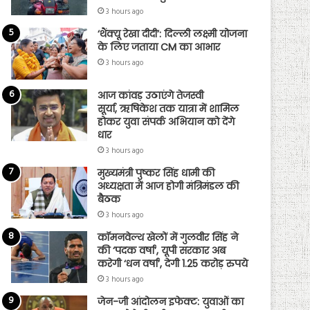
3 hours ago
‘थैंक्यू रेखा दीदी’: दिल्ली लक्ष्मी योजना
के लिए जताया CM का आभार
3 hours ago
आज कांवड़ उठाएंगे तेजस्वी
सूर्या, ऋषिकेश तक यात्रा में शामिल
होकर युवा संपर्क अभियान को देंगे
धार
3 hours ago
मुख्यमंत्री पुष्कर सिंह धामी की
अध्यक्षता में आज होगी मंत्रिमंडल की
बैठक
3 hours ago
कॉमनवेल्थ खेलों में गुलवीर सिंह ने
की ‘पदक वर्षा’, यूपी सरकार अब
करेगी ‘धन वर्षा’, देगी 1.25 करोड़ रुपये
3 hours ago
जेन-जी आंदोलन इफेक्ट: युवाओं का