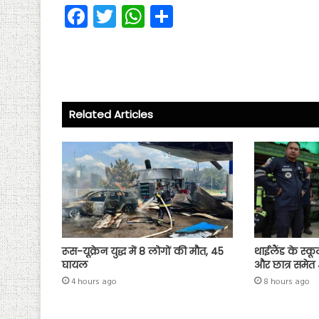
Fa
T
W
S
ce
wi
ha
ha
b
tt
ts
re
o
er
A
ok
p
Related Articles
p
रूस-यूक्रेन युद्ध में 8 लोगों की मौत, 45
थाईलैंड के स्कू
घायल
और छात्र समेत
4 hours ago
8 hours ago