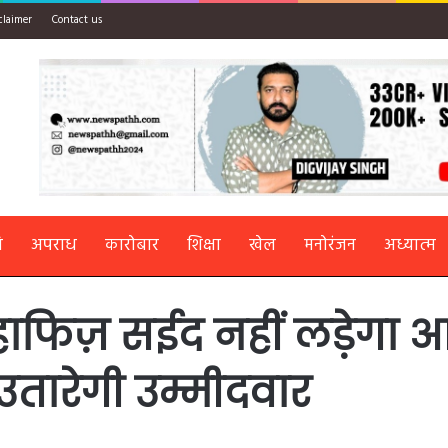
claimer
Contact us
ि
अपराध
कारोबार
शिक्षा
खेल
मनोरंजन
अध्यात्म
हाफिज़ सईद नहीं लड़ेगा
 उतारेगी उम्मीदवार