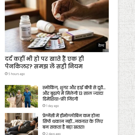
हेल्थ
दर्द कहीं भी हो पर खाते हैं एक ही
पेनकिलर? समझ लें सही नियम
5 hours ago
स्मोकिंग, शुगर और हाई बीपी से दूरी…
और बुढ़ापे में मिलेगी 13 साल ज्यादा
डिमेंशिया-फ्री जिंदगी
1 day ago
प्रेग्नेंसी में हीमोग्लोबिन कम होना
सिर्फ थकान नहीं…नवजात के लिए
बन सकता है बड़ा खतरा!
2 days ago