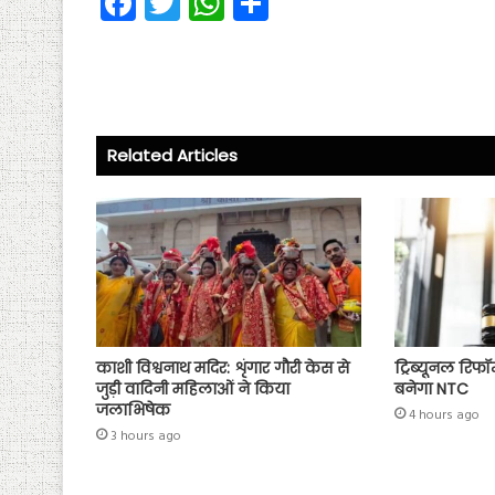
Fa
T
W
S
ce
wi
ha
ha
b
tt
ts
re
o
er
A
ok
p
Related Articles
p
काशी विश्वनाथ मदिर: शृंगार गौरी केस से
ट्रिब्यूनल रिफॉर
जुड़ी वादिनी महिलाओं ने किया
बनेगा NTC
जलाभिषेक
4 hours ago
3 hours ago