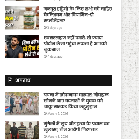
मजबूत हड्डियों के लिए सभी को चाहिए
कैल्शियम और विटामिन-डी
सप्लीमेंट्स?
3 days ago
एक्सरसाइज नहीं करते, तो ज्यादा
प्रोटीन लेना पहुंचा सकता है आपको
नुकसान
4 days ago
अपराध
पटना में खौफनाक वारदात: मोबाइल
छीनने आए बदमाशों ने युवक को
चाकू मारकर किया लहूलुहान
March 9, 2026
मुंगेली में लूट और हत्या के प्रयास का
खुलासा, तीन आरोपी गिरफ्तार
March 3, 2026