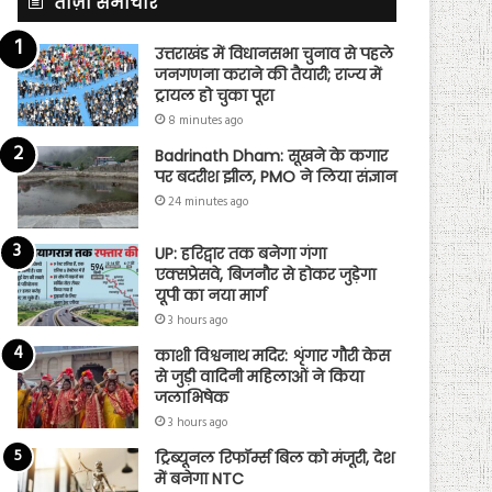
ताज़ा समाचार
उत्तराखंड में विधानसभा चुनाव से पहले
जनगणना कराने की तैयारी; राज्य में
ट्रायल हो चुका पूरा
8 minutes ago
Badrinath Dham: सूखने के कगार
पर बदरीश झील, PMO ने लिया संज्ञान
24 minutes ago
UP: हरिद्वार तक बनेगा गंगा
एक्सप्रेसवे, बिजनौर से होकर जुड़ेगा
यूपी का नया मार्ग
3 hours ago
काशी विश्वनाथ मदिर: शृंगार गौरी केस
से जुड़ी वादिनी महिलाओं ने किया
जलाभिषेक
3 hours ago
ट्रिब्यूनल रिफॉर्म्स बिल को मंजूरी, देश
में बनेगा NTC