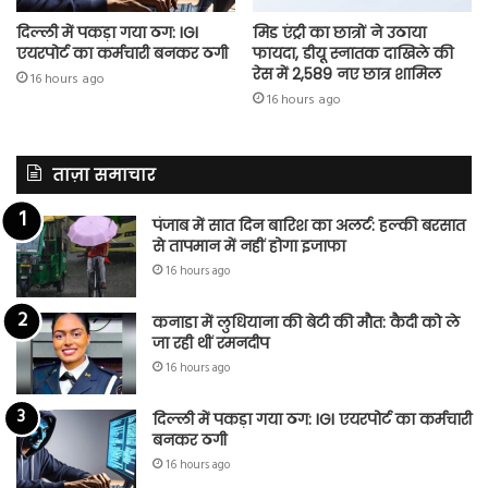
दिल्ली में पकड़ा गया ठग: IGI
मिड एंट्री का छात्रों ने उठाया
एयरपोर्ट का कर्मचारी बनकर ठगी
फायदा, डीयू स्नातक दाखिले की
रेस में 2,589 नए छात्र शामिल
16 hours ago
16 hours ago
ताज़ा समाचार
पंजाब में सात दिन बारिश का अलर्ट: हल्की बरसात
से तापमान में नहीं होगा इजाफा
16 hours ago
कनाडा में लुधियाना की बेटी की माैत: कैदी को ले
जा रही थीं रमनदीप
16 hours ago
दिल्ली में पकड़ा गया ठग: IGI एयरपोर्ट का कर्मचारी
बनकर ठगी
16 hours ago