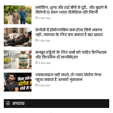
स्मोकिंग, शुगर और हाई बीपी से दूरी… और बुढ़ापे में
मिलेगी 13 साल ज्यादा डिमेंशिया-फ्री जिंदगी
2 days ago
प्रेग्नेंसी में हीमोग्लोबिन कम होना सिर्फ थकान
नहीं…नवजात के लिए बन सकता है बड़ा खतरा!
3 days ago
मजबूत हड्डियों के लिए सभी को चाहिए कैल्शियम
और विटामिन-डी सप्लीमेंट्स?
4 days ago
एक्सरसाइज नहीं करते, तो ज्यादा प्रोटीन लेना
पहुंचा सकता है आपको नुकसान
5 days ago
अपराध