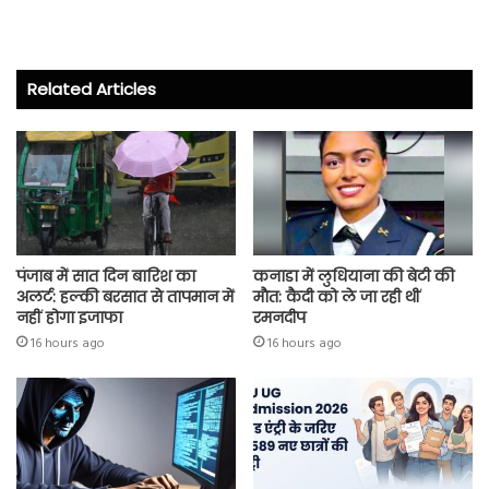
ce
wi
ha
ha
b
tt
ts
re
o
er
A
Related Articles
ok
p
p
पंजाब में सात दिन बारिश का
कनाडा में लुधियाना की बेटी की
अलर्ट: हल्की बरसात से तापमान में
माैत: कैदी को ले जा रही थीं
नहीं होगा इजाफा
रमनदीप
16 hours ago
16 hours ago