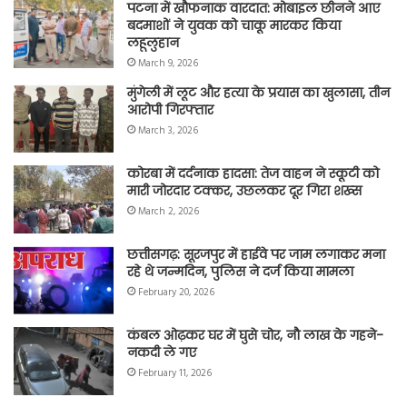
पटना में खौफनाक वारदात: मोबाइल छीनने आए
बदमाशों ने युवक को चाकू मारकर किया
लहूलुहान
March 9, 2026
मुंगेली में लूट और हत्या के प्रयास का खुलासा, तीन
आरोपी गिरफ्तार
March 3, 2026
कोरबा में दर्दनाक हादसा: तेज वाहन ने स्कूटी को
मारी जोरदार टक्कर, उछलकर दूर गिरा शख्स
March 2, 2026
छत्तीसगढ़: सूरजपुर में हाईवे पर जाम लगाकर मना
रहे थे जन्मदिन, पुलिस ने दर्ज किया मामला
February 20, 2026
कंबल ओढ़कर घर में घुसे चोर, नौ लाख के गहने-
नकदी ले गए
February 11, 2026