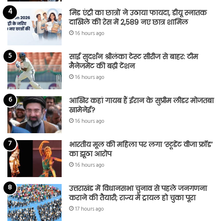
मिड एंट्री का छात्रों ने उठाया फायदा, डीयू स्नातक
दाखिले की रेस में 2,589 नए छात्र शामिल
16 hours ago
साई सुदर्शन श्रीलंका टेस्ट सीरीज से बाहर: टीम
मैनेजमेंट की बढ़ी टेंशन
16 hours ago
आखिर कहां गायब हैं ईरान के सुप्रीम लीडर मोजतबा
खामेनेई?
16 hours ago
भारतीय मूल की महिला पर लगा ‘स्टूडेंट वीजा फ्रॉड’
का झूठा आरोप
16 hours ago
उत्तराखंड में विधानसभा चुनाव से पहले जनगणना
कराने की तैयारी; राज्य में ट्रायल हो चुका पूरा
17 hours ago