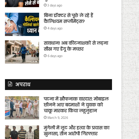
3 days ago
बिना डॉक्टर से पूछे ले रहे हैं
कैल्शियम सप्लीमेंट्स?
4 days ago
सावधान! अब कीटनाशकों से लड़ना
सीख गए डेंगू के मच्छर
6 days ago
अपराध
पटना में खौफनाक वारदात: मोबाइल
छीनने आए बदमाशों ने युवक को
चाकू मारकर किया लहूलुहान
March 9, 2026
मुंगेली में लूट और हत्या के प्रयास का
खुलासा, तीन आरोपी गिरफ्तार