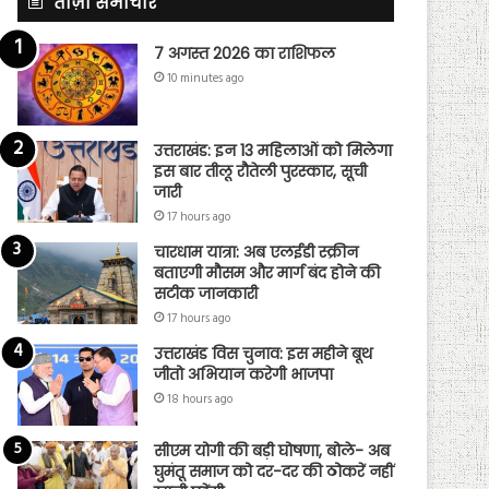
ताज़ा समाचार
7 अगस्त 2026 का राशिफल
10 minutes ago
उत्तराखंड: इन 13 महिलाओं को मिलेगा
इस बार तीलू रौतेली पुरस्कार, सूची
जारी
17 hours ago
चारधाम यात्रा: अब एलईडी स्क्रीन
बताएगी मौसम और मार्ग बंद होने की
सटीक जानकारी
17 hours ago
उत्तराखंड विस चुनाव: इस महीने बूथ
जीतो अभियान करेगी भाजपा
18 hours ago
सीएम योगी की बड़ी घोषणा, बोले- अब
घुमंतू समाज को दर-दर की ठोकरें नहीं