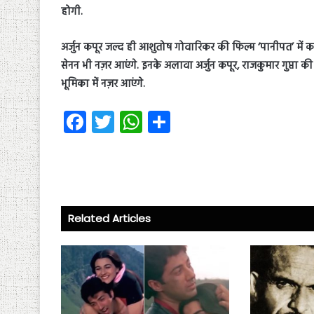
होगी.
अर्जुन कपूर जल्द ही आशुतोष गोवारिकर की फिल्म ‘पानीपत’ में काम
सेनन भी नज़र आएंगे. इनके अलावा अर्जुन कपूर, राजकुमार गुप्ता की फ
भूमिका में नज़र आएंगे.
Fa
T
W
S
ce
wi
ha
ha
b
tt
ts
re
o
er
A
ok
p
Related Articles
p