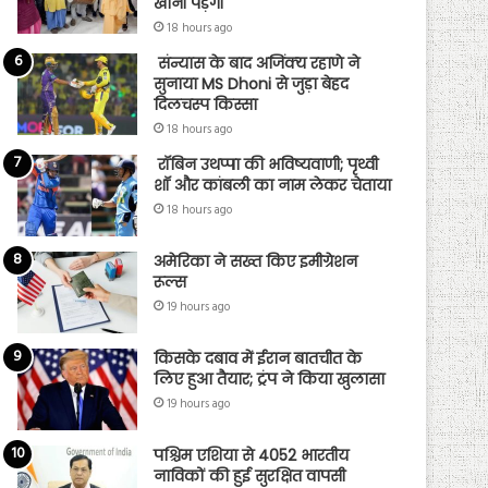
खानी पड़ेंगी
18 hours ago
संन्यास के बाद अजिंक्‍य रहाणे ने
सुनाया MS Dhoni से जुड़ा बेहद
दिलचस्प किस्सा
18 hours ago
रॉबिन उथप्पा की भविष्यवाणी; पृथ्वी
शॉ और कांबली का नाम लेकर चेताया
18 hours ago
अमेरिका ने सख्त किए इमीग्रेशन
रूल्स
19 hours ago
किसके दबाव में ईरान बातचीत के
लिए हुआ तैयार; ट्रंप ने किया खुलासा
19 hours ago
पश्चिम एशिया से 4052 भारतीय
नाविकों की हुई सुरक्षित वापसी