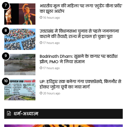
भारतीय मूल की महिला पर लगा ‘स्टूडेंट वीजा फ्रॉड’
का झूठा आरोप
16 hours ago
उत्तराखंड में विधानसभा चुनाव से पहले जनगणना
कराने की तैयारी; राज्य में ट्रायल हो चुका पूरा
17 hours ago
Badrinath Dham: सूखने के कगार पर बदरीश
झील, PMO ने लिया संज्ञान
17 hours ago
UP: हरिद्वार तक बनेगा गंगा एक्सप्रेसवे, बिजनौर से
होकर जुड़ेगा यूपी का नया मार्ग
20 hours ago
धर्म-अध्यात्म