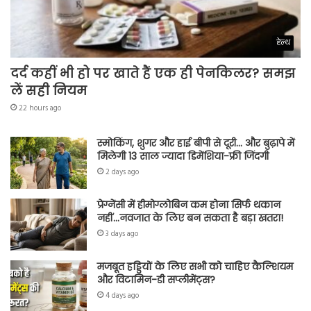
हेल्थ
दर्द कहीं भी हो पर खाते हैं एक ही पेनकिलर? समझ
लें सही नियम
22 hours ago
स्मोकिंग, शुगर और हाई बीपी से दूरी… और बुढ़ापे में
मिलेगी 13 साल ज्यादा डिमेंशिया-फ्री जिंदगी
2 days ago
प्रेग्नेंसी में हीमोग्लोबिन कम होना सिर्फ थकान
नहीं…नवजात के लिए बन सकता है बड़ा खतरा!
3 days ago
मजबूत हड्डियों के लिए सभी को चाहिए कैल्शियम
और विटामिन-डी सप्लीमेंट्स?
4 days ago