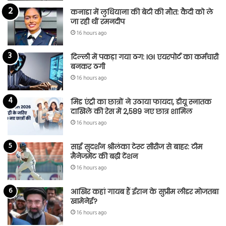
कनाडा में लुधियाना की बेटी की माैत: कैदी को ले
जा रही थीं रमनदीप
16 hours ago
दिल्ली में पकड़ा गया ठग: IGI एयरपोर्ट का कर्मचारी
बनकर ठगी
16 hours ago
मिड एंट्री का छात्रों ने उठाया फायदा, डीयू स्नातक
दाखिले की रेस में 2,589 नए छात्र शामिल
16 hours ago
साई सुदर्शन श्रीलंका टेस्ट सीरीज से बाहर: टीम
मैनेजमेंट की बढ़ी टेंशन
16 hours ago
आखिर कहां गायब हैं ईरान के सुप्रीम लीडर मोजतबा
खामेनेई?
16 hours ago