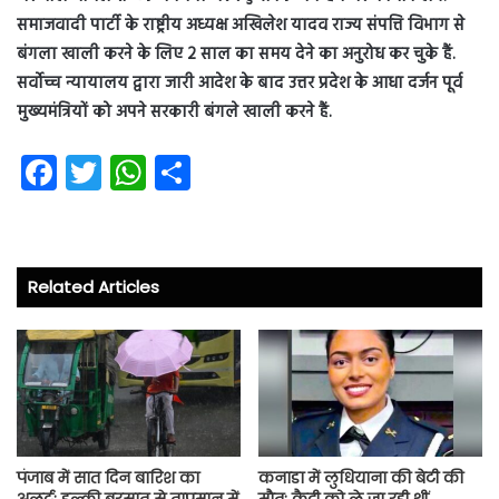
समाजवादी पार्टी के राष्ट्रीय अध्यक्ष अखिलेश यादव राज्य संपत्ति विभाग से
बंगला खाली करने के लिए 2 साल का समय देने का अनुरोध कर चुके हैं.
सर्वोच्च न्यायालय द्वारा जारी आदेश के बाद उत्तर प्रदेश के आधा दर्जन पूर्व
मुख्यमंत्रियों को अपने सरकारी बंगले खाली करने हैं.
Fa
T
W
S
ce
wi
ha
ha
b
tt
ts
re
o
er
A
Related Articles
ok
p
p
पंजाब में सात दिन बारिश का
कनाडा में लुधियाना की बेटी की
अलर्ट: हल्की बरसात से तापमान में
माैत: कैदी को ले जा रही थीं