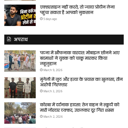
एक्सरसाइज नहीं करते, तो ज्यादा प्रोटीन लेना
पहुंचा सकता है आपको नुकसान
5 days ago
अपराध
पटना में खौफनाक वारदात: मोबाइल छीनने आए
बदमाशों ने युवक को चाकू मारकर किया
लहूलुहान
March 9, 2026
मुंगेली में लूट और हत्या के प्रयास का खुलासा, तीन
आरोपी गिरफ्तार
March 3, 2026
कोरबा में दर्दनाक हादसा: तेज वाहन ने स्कूटी को
मारी जोरदार टक्कर, उछलकर दूर गिरा शख्स
March 2, 2026