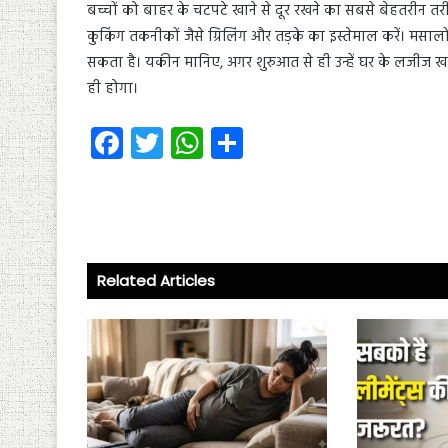
बच्चों को बाहर के चटपटे खाने से दूर रखने का सबसे बेहतरी
कुकिंग तकनीकों जैसे ग्रिलिंग और तड़के का इस्तेमाल करें। मसाल
सकता है। यकीन मानिए, अगर शुरुआत से ही उन्हें घर के लजीज
ही होगा।
Fa
T
W
S
ce
wi
ha
ha
b
tt
ts
re
o
er
A
ok
p
Related Articles
p