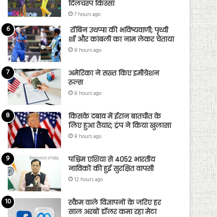
दिलचस्प किस्सा
7 hours ago
रॉबिन उथप्पा की भविष्यवाणी; पृथ्वी
शॉ और कांबली का नाम लेकर चेताया
8 hours ago
अमेरिका ने सख्त किए इमीग्रेशन
रूल्स
8 hours ago
किसके दबाव में ईरान बातचीत के
लिए हुआ तैयार; ट्रंप ने किया खुलासा
8 hours ago
पश्चिम एशिया से 4052 भारतीय
नाविकों की हुई सुरक्षित वापसी
12 hours ago
स्कैम वाले विज्ञापनों के जरिए हर
साल अरबों डॉलर कमा रहा मेटा