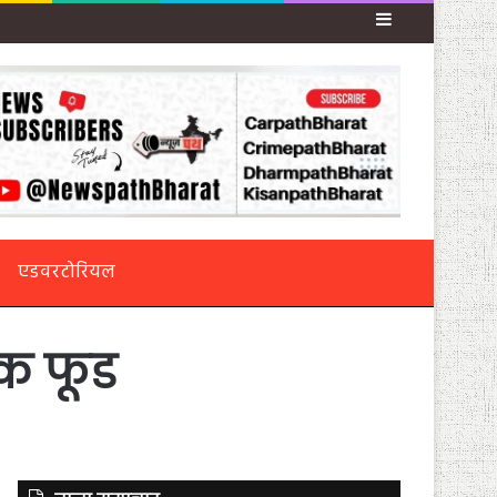
Sidebar
एडवरटोरियल
ंक फूड