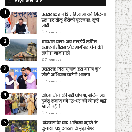
ताज़ा समाचार
उत्तराखंड: इन 13 महिलाओं को मिलेगा
इस बार तीलू रौतेली पुरस्कार, सूची
जारी
7 hours ago
चारधाम यात्रा: अब एलईडी स्क्रीन
बताएगी मौसम और मार्ग बंद होने की
सटीक जानकारी
7 hours ago
उत्तराखंड विस चुनाव: इस महीने बूथ
जीतो अभियान करेगी भाजपा
7 hours ago
सीएम योगी की बड़ी घोषणा, बोले- अब
घुमंतू समाज को दर-दर की ठोकरें नहीं
खानी पड़ेंगी
7 hours ago
संन्यास के बाद अजिंक्‍य रहाणे ने
सुनाया MS Dhoni से जुड़ा बेहद