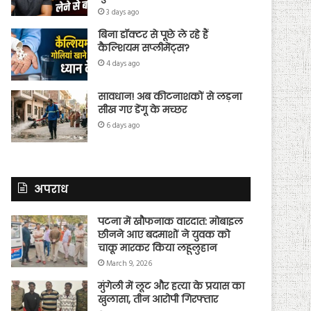
3 days ago
बिना डॉक्टर से पूछे ले रहे हैं
कैल्शियम सप्लीमेंट्स?
4 days ago
सावधान! अब कीटनाशकों से लड़ना
सीख गए डेंगू के मच्छर
6 days ago
अपराध
पटना में खौफनाक वारदात: मोबाइल
छीनने आए बदमाशों ने युवक को
चाकू मारकर किया लहूलुहान
March 9, 2026
मुंगेली में लूट और हत्या के प्रयास का
खुलासा, तीन आरोपी गिरफ्तार