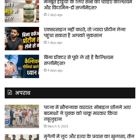
मजबूत हड्डियों के लिए सभी को चाहिए कैल्शियम
और विटामिन-डी सप्लीमेंट्स?
2 days ago
एक्सरसाइज नहीं करते, तो ज्यादा प्रोटीन लेना
पहुंचा सकता है आपको नुकसान
3 days ago
बिना डॉक्टर से पूछे ले रहे हैं कैल्शियम
सप्लीमेंट्स?
4 days ago
अपराध
पटना में खौफनाक वारदात: मोबाइल छीनने आए
बदमाशों ने युवक को चाकू मारकर किया
लहूलुहान
March 9, 2026
मुंगेली में लूट और हत्या के प्रयास का खुलासा, तीन