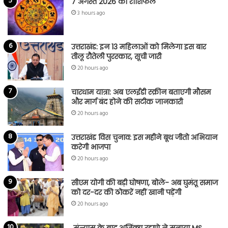
7 अगस्त 2026 का राशिफल
3 hours ago
उत्तराखंड: इन 13 महिलाओं को मिलेगा इस बार
तीलू रौतेली पुरस्कार, सूची जारी
20 hours ago
चारधाम यात्रा: अब एलईडी स्क्रीन बताएगी मौसम
और मार्ग बंद होने की सटीक जानकारी
20 hours ago
उत्तराखंड विस चुनाव: इस महीने बूथ जीतो अभियान
करेगी भाजपा
20 hours ago
सीएम योगी की बड़ी घोषणा, बोले- अब घुमंतू समाज
को दर-दर की ठोकरें नहीं खानी पड़ेंगी
20 hours ago
संन्यास के बाद अजिंक्‍य रहाणे ने सुनाया MS