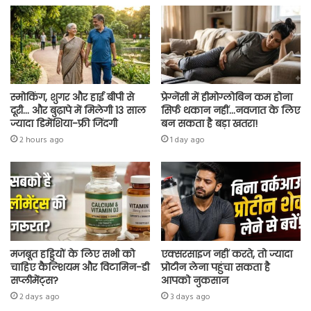
p
स्मोकिंग, शुगर और हाई बीपी से
प्रेग्नेंसी में हीमोग्लोबिन कम होना
दूरी… और बुढ़ापे में मिलेगी 13 साल
सिर्फ थकान नहीं…नवजात के लिए
ज्यादा डिमेंशिया-फ्री जिंदगी
बन सकता है बड़ा खतरा!
2 hours ago
1 day ago
मजबूत हड्डियों के लिए सभी को
एक्सरसाइज नहीं करते, तो ज्यादा
चाहिए कैल्शियम और विटामिन-डी
प्रोटीन लेना पहुंचा सकता है
सप्लीमेंट्स?
आपको नुकसान
2 days ago
3 days ago