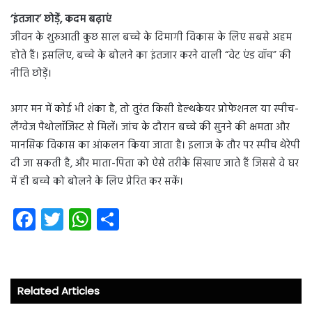
‘इंतजार’ छोड़ें, कदम बढ़ाएं
जीवन के शुरुआती कुछ साल बच्चे के दिमागी विकास के लिए सबसे अहम
होते हैं। इसलिए, बच्चे के बोलने का इंतजार करने वाली “वेट एंड वॉच” की
नीति छोड़ें।
अगर मन में कोई भी शंका है, तो तुरंत किसी हेल्थकेयर प्रोफेशनल या स्पीच-
लैंग्वेज पैथोलॉजिस्ट से मिलें। जांच के दौरान बच्चे की सुनने की क्षमता और
मानसिक विकास का आंकलन किया जाता है। इलाज के तौर पर स्पीच थेरेपी
दी जा सकती है, और माता-पिता को ऐसे तरीके सिखाए जाते हैं जिससे वे घर
में ही बच्चे को बोलने के लिए प्रेरित कर सकें।
Fa
T
W
S
ce
wi
ha
ha
b
tt
ts
re
o
er
A
Related Articles
ok
p