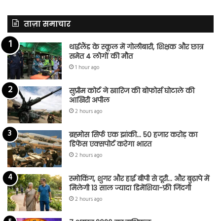
ताज़ा समाचार
थाईलैंड के स्कूल में गोलीबारी, शिक्षक और छात्र
समेत 4 लोगों की मौत
1 hour ago
सुप्रीम कोर्ट ने खारिज की बोफोर्स घोटाले की
आखिरी अपील
2 hours ago
ब्रह्मोस सिर्फ एक झांकी… 50 हजार करोड़ का
डिफेंस एक्सपोर्ट करेगा भारत
2 hours ago
स्मोकिंग, शुगर और हाई बीपी से दूरी… और बुढ़ापे में
मिलेगी 13 साल ज्यादा डिमेंशिया-फ्री जिंदगी
2 hours ago