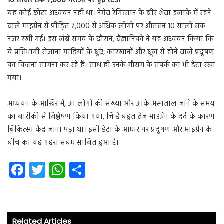
10 सालों तक 7,000 मरीजों पर हुई स्टडी
यह कोई छोटा अध्ययन नहीं था। नेगेव रेगिस्तान के बीर शेवा इलाके में रहने
वाले माइग्रेन से पीड़ित 7,000 से अधिक लोगों पर औसतन 10 सालों तक
नजर रखी गई। इस लंबे समय के दौरान, वैज्ञानिकों ने यह अध्ययन किया कि
ये प्रतिभागी रोजाना गाड़ियों के धुएं, कारखानों और धूल से होने वाले प्रदूषण
का कितना सामना कर रहे हैं। साथ ही उनके मौसम के संपर्क का भी डेटा रखा
गया।
अध्ययन के आखिर में, उन लोगों की संख्या और उनके अस्पताल जाने के समय
का बारीकी से विश्लेषण किया गया, जिन्हें बहुत तेज माइग्रेन के दर्द के कारण
चिकित्सा केंद्र जाना पड़ा था। इसी डेटा के आधार पर प्रदूषण और माइग्रेन के
बीच का यह गहरा संबंध साबित हुआ है।
Fa
T
W
S
ce
wi
ha
ha
b
tt
ts
re
o
er
A
Related Articles