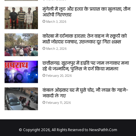
मुंगेली में लूट और हत्या के प्रयास का खुलासा, तीन
आरोपी गिरफ्तार
March 3, 2026
कोरबा में दर्दनाक हादसा: तेज वाहन ने स्कूटी को
मारी जोरदार टक्कर, उछलकर दूर गिरा शख्स
March 2, 2026
छत्तीसगढ़: सूरजपुर में हाईवे पर जाम लगाकर मना
रहे थे जन्मदिन, पुलिस ने दर्ज किया मामला
February 20, 2026
कंबल ओढ़कर घर में घुसे चोर, नौ लाख के गहने-
नकदी ले गए
February 11, 2026
© Copyright 2026, All Rights Reserved to NewsPathh.Com