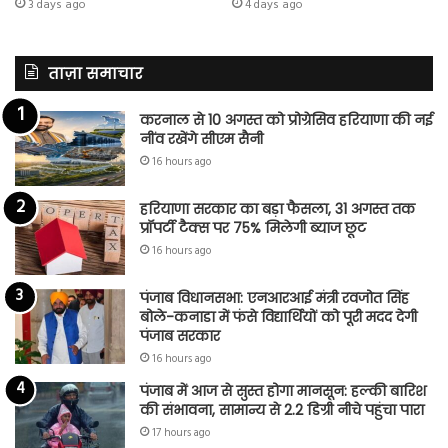
3 days ago
4 days ago
ताज़ा समाचार
करनाल से 10 अगस्त को प्रोग्रेसिव हरियाणा की नई
नींव रखेंगे सीएम सैनी
16 hours ago
हरियाणा सरकार का बड़ा फैसला, 31 अगस्त तक
प्रॉपर्टी टैक्स पर 75% मिलेगी ब्याज छूट
16 hours ago
पंजाब विधानसभा: एनआरआई मंत्री रवजोत सिंह
बोले-कनाडा में फंसे विद्यार्थियों को पूरी मदद देगी
पंजाब सरकार
16 hours ago
पंजाब में आज से सुस्त होगा मानसून: हल्की बारिश
की संभावना, सामान्य से 2.2 डिग्री नीचे पहुंचा पारा
17 hours ago