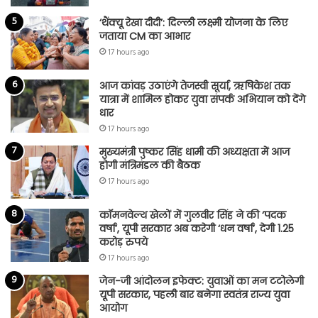
‘थैंक्यू रेखा दीदी’: दिल्ली लक्ष्मी योजना के लिए
जताया CM का आभार
17 hours ago
आज कांवड़ उठाएंगे तेजस्वी सूर्या, ऋषिकेश तक
यात्रा में शामिल होकर युवा संपर्क अभियान को देंगे
धार
17 hours ago
मुख्यमंत्री पुष्कर सिंह धामी की अध्यक्षता में आज
होगी मंत्रिमंडल की बैठक
17 hours ago
कॉमनवेल्थ खेलों में गुलवीर सिंह ने की ‘पदक
वर्षा’, यूपी सरकार अब करेगी ‘धन वर्षा’, देगी 1.25
करोड़ रुपये
17 hours ago
जेन-जी आंदोलन इफेक्ट: युवाओं का मन टटोलेगी
यूपी सरकार, पहली बार बनेगा स्वतंत्र राज्य युवा
आयोग