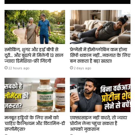
ok
p
p
स्मोकिंग, शुगर और हाई बीपी से
प्रेग्नेंसी में हीमोग्लोबिन कम होना
दूरी… और बुढ़ापे में मिलेगी 13 साल
सिर्फ थकान नहीं…नवजात के लिए
ज्यादा डिमेंशिया-फ्री जिंदगी
बन सकता है बड़ा खतरा!
22 hours ago
2 days ago
मजबूत हड्डियों के लिए सभी को
एक्सरसाइज नहीं करते, तो ज्यादा
चाहिए कैल्शियम और विटामिन-डी
प्रोटीन लेना पहुंचा सकता है
सप्लीमेंट्स?
आपको नुकसान