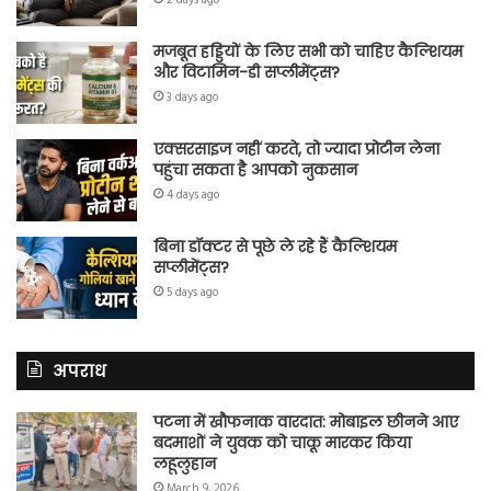
2 days ago
मजबूत हड्डियों के लिए सभी को चाहिए कैल्शियम
और विटामिन-डी सप्लीमेंट्स?
3 days ago
एक्सरसाइज नहीं करते, तो ज्यादा प्रोटीन लेना
पहुंचा सकता है आपको नुकसान
4 days ago
बिना डॉक्टर से पूछे ले रहे हैं कैल्शियम
सप्लीमेंट्स?
5 days ago
अपराध
पटना में खौफनाक वारदात: मोबाइल छीनने आए
बदमाशों ने युवक को चाकू मारकर किया
लहूलुहान
March 9, 2026