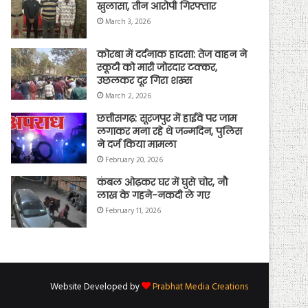
खुलासा, तीन आरोपी गिरफ्तार
March 3, 2026
कोरबा में दर्दनाक हादसा: तेज वाहन ने
स्कूटी को मारी जोरदार टक्कर,
उछलकर दूर गिरा शख्स
March 2, 2026
छत्तीसगढ़: सूरजपुर में हाईवे पर जाम
लगाकर मना रहे थे जन्मदिन, पुलिस
ने दर्ज किया मामला
February 20, 2026
कंबल ओढ़कर घर में घुसे चोर, नौ
लाख के गहने-नकदी ले गए
February 11, 2026
Website Developed by
Prabhat Media Creations