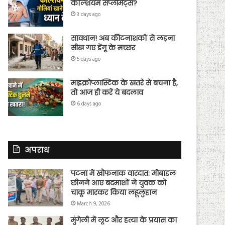
कैल्शियम सप्लीमेंट्स?
3 days ago
सावधान! अब कीटनाशकों से लड़ना
सीख गए डेंगू के मच्छर
5 days ago
माइक्रोप्लास्टिक के खतरे से बचना है,
तो आज ही करें ये बदलाव
6 days ago
अपराध
पटना में खौफनाक वारदात: मोबाइल
छीनने आए बदमाशों ने युवक को
चाकू मारकर किया लहूलुहान
March 9, 2026
मुंगेली में लूट और हत्या के प्रयास का