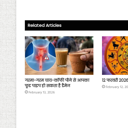
b
tt
ts
re
o
er
A
ok
p
Related Articles
p
गरमा-गरम चाय-कॉफी पीने से आपका
12 फरवरी 202
फूड पाइप हो सकता है डैमेज
February 12, 2
February 13, 2026