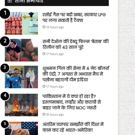
ताज़ा समाचार
रसोई गैस पर बड़ी खबर, सरकार LPG
पर लगा सकती है टैक्स
16 hours ago
सनी देओल की डेब्यू फिल्म ‘बेताब’ की
रिलीज को 43 साल पूरे
17 hours ago
शुभमन गिल की सेना में 4 नेट बॉलर्स
की एंट्री, 7 अगस्त से अभ्यास मैच में
पसीना बहाएगी टीम इंडिया
17 hours ago
पाकिस्तान में ये क्या हो रहा है?
इस्लामाबाद, लाहौर और कराची से
बाहर जाने के लिए NOC जरूरी
19 hours ago
अंतरिम व्यापार समझौते की दिशा में
काम कर रहे भारत-अमेरिका