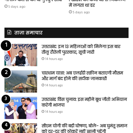
में लगता था डर
5 days ago
5 days ago
ताज़ा समाचार
उत्तराखंड: इन 13 महिलाओं को मिलेगा इस बार
तीलू रौतेली पुरस्कार, सूची जारी
14 hours ago
चारधाम यात्रा: अब एलईडी स्क्रीन बताएगी मौसम
और मार्ग बंद होने की सटीक जानकारी
14 hours ago
उत्तराखंड विस चुनाव: इस महीने बूथ जीतो अभियान
करेगी भाजपा
14 hours ago
सीएम योगी की बड़ी घोषणा, बोले- अब घुमंतू समाज
को दर-दर की ठोकरें नहीं खानी पड़ेंगी