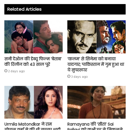
o
er
A
Related Articles
ok
p
p
सनी देओल की डेब्यू फिल्म ‘बेताब’
‘कलम’ से सिनेमा को बनाया
की रिलीज को 43 साल पूरे
यादगार; पाकिस्तान में गुम हुआ था
ये सुपरस्टार
2 days ago
3 days ago
Urmila Matondkar ने राम
Ramayana की ‘सीता’ Sai
गोपाल वर्मा से की थी गुपचुप शादी
Pallavi को कभी घर से निकलने