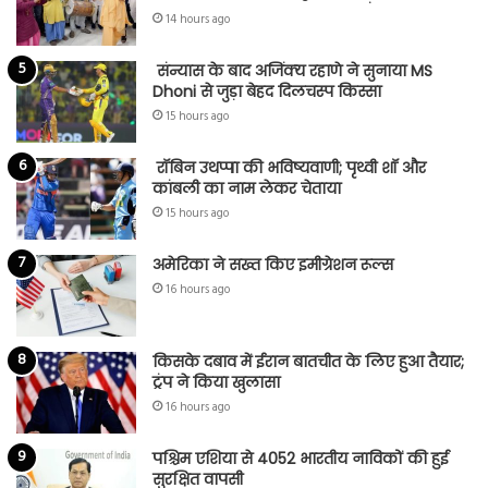
14 hours ago
संन्यास के बाद अजिंक्‍य रहाणे ने सुनाया MS
Dhoni से जुड़ा बेहद दिलचस्प किस्सा
15 hours ago
रॉबिन उथप्पा की भविष्यवाणी; पृथ्वी शॉ और
कांबली का नाम लेकर चेताया
15 hours ago
अमेरिका ने सख्त किए इमीग्रेशन रूल्स
16 hours ago
किसके दबाव में ईरान बातचीत के लिए हुआ तैयार;
ट्रंप ने किया खुलासा
16 hours ago
पश्चिम एशिया से 4052 भारतीय नाविकों की हुई
सुरक्षित वापसी