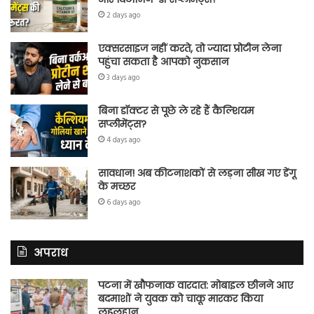
2 days ago
एक्सरसाइज नहीं करते, तो ज्यादा प्रोटीन लेना
पहुंचा सकता है आपको नुकसान
3 days ago
बिना डॉक्टर से पूछे ले रहे हैं कैल्शियम
सप्लीमेंट्स?
4 days ago
सावधान! अब कीटनाशकों से लड़ना सीख गए डेंगू
के मच्छर
6 days ago
अपराध
पटना में खौफनाक वारदात: मोबाइल छीनने आए
बदमाशों ने युवक को चाकू मारकर किया
लहूलुहान