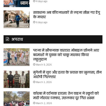
4 days ago
सावधान! अब कीटनाशकों से लड़ना सीख गए डेंगू
के मच्छर
6 days ago
अपराध
पटना में खौफनाक वारदात: मोबाइल छीनने आए
बदमाशों ने युवक को चाकू मारकर किया
लहूलुहान
March 9, 2026
मुंगेली में लूट और हत्या के प्रयास का खुलासा, तीन
आरोपी गिरफ्तार
March 3, 2026
कोरबा में दर्दनाक हादसा: तेज वाहन ने स्कूटी को
मारी जोरदार टक्कर, उछलकर दूर गिरा शख्स
March 2, 2026