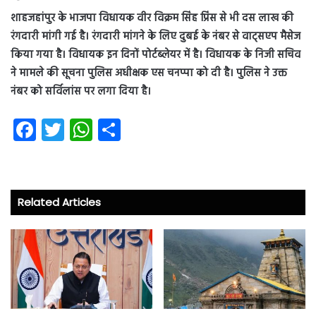
शाहजहांपुर के भाजपा विधायक वीर विक्रम सिंह प्रिंस से भी दस लाख की
रंगदारी मांगी गई है। रंगदारी मांगने के लिए दुबई के नंबर से वाट्सएप मैसेज
किया गया है। विधायक इन दिनों पोर्टब्लेयर में है। विधायक के निजी सचिव
ने मामले की सूचना पुलिस अधीक्षक एस चनप्पा को दी है। पुलिस ने उक्त
नंबर को सर्विलांस पर लगा दिया है।
Fa
T
W
S
ce
wi
ha
ha
b
tt
ts
re
o
er
A
Related Articles
ok
p
p