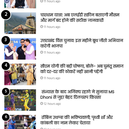
11 hours ago
चारधाम यात्रा: अब एलईडी स्क्रीन बताएगी मौसम
और मार्ग बंद होने की सटीक जानकारी
11 hours ago
उत्तराखंड विस चुनाव: इस महीने बूथ जीतो अभियान
करेगी भाजपा
11 hours ago
सीएम योगी की बड़ी घोषणा, बोले- अब घुमंतू समाज
को दर-दर की ठोकरें नहीं खानी पड़ेंगी
11 hours ago
संन्यास के बाद अजिंक्‍य रहाणे ने सुनाया MS
Dhoni से जुड़ा बेहद दिलचस्प किस्सा
12 hours ago
रॉबिन उथप्पा की भविष्यवाणी; पृथ्वी शॉ और
कांबली का नाम लेकर चेताया