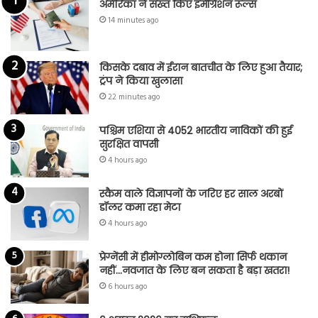
अमेरिका ने सख्त किए इमीग्रेशन रूल्स
14 minutes ago
किसके दबाव में ईरान बातचीत के लिए हुआ तैयार;
ट्रंप ने किया खुलासा
22 minutes ago
पश्चिम एशिया से 4052 भारतीय नाविकों की हुई
सुरक्षित वापसी
4 hours ago
स्कैम वाले विज्ञापनों के जरिए हर साल अरबों
डॉलर कमा रहा मेटा
4 hours ago
प्रेग्नेंसी में हीमोग्लोबिन कम होना सिर्फ थकान
नहीं…नवजात के लिए बन सकता है बड़ा खतरा!
6 hours ago