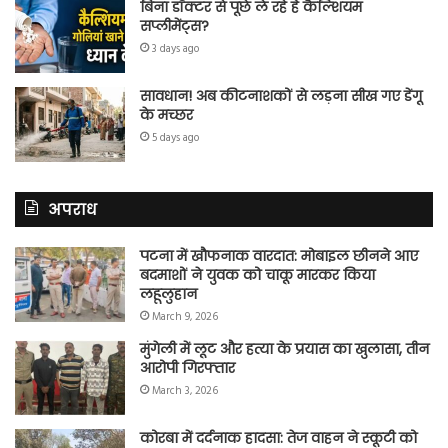
बिना डॉक्टर से पूछे ले रहे हैं कैल्शियम
सप्लीमेंट्स?
3 days ago
सावधान! अब कीटनाशकों से लड़ना सीख गए डेंगू
के मच्छर
5 days ago
अपराध
पटना में खौफनाक वारदात: मोबाइल छीनने आए
बदमाशों ने युवक को चाकू मारकर किया
लहूलुहान
March 9, 2026
मुंगेली में लूट और हत्या के प्रयास का खुलासा, तीन
आरोपी गिरफ्तार
March 3, 2026
कोरबा में दर्दनाक हादसा: तेज वाहन ने स्कूटी को