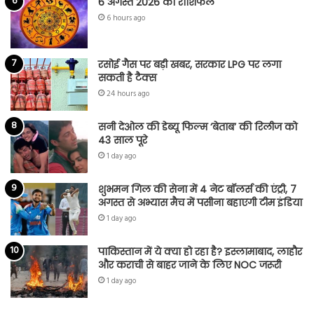
6 अगस्त 2026 का राशिफल
6 hours ago
रसोई गैस पर बड़ी खबर, सरकार LPG पर लगा
सकती है टैक्स
24 hours ago
सनी देओल की डेब्यू फिल्म ‘बेताब’ की रिलीज को
43 साल पूरे
1 day ago
शुभमन गिल की सेना में 4 नेट बॉलर्स की एंट्री, 7
अगस्त से अभ्यास मैच में पसीना बहाएगी टीम इंडिया
1 day ago
पाकिस्तान में ये क्या हो रहा है? इस्लामाबाद, लाहौर
और कराची से बाहर जाने के लिए NOC जरूरी
1 day ago