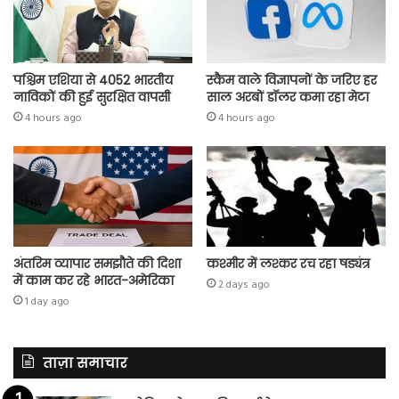
पश्चिम एशिया से 4052 भारतीय
स्कैम वाले विज्ञापनों के जरिए हर
नाविकों की हुई सुरक्षित वापसी
साल अरबों डॉलर कमा रहा मेटा
4 hours ago
4 hours ago
अंतरिम व्यापार समझौते की दिशा
कश्मीर में लश्कर रच रहा षड्यंत्र
में काम कर रहे भारत-अमेरिका
2 days ago
1 day ago
ताज़ा समाचार