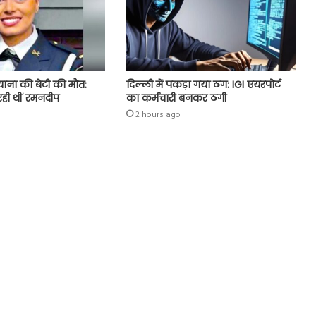
याना की बेटी की माैत:
दिल्ली में पकड़ा गया ठग: IGI एयरपोर्ट
रही थीं रमनदीप
का कर्मचारी बनकर ठगी
2 hours ago