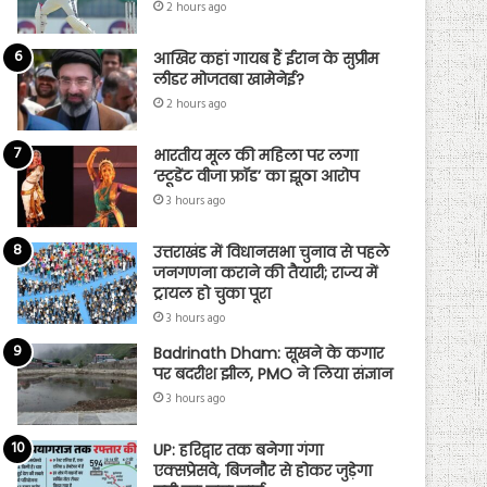
2 hours ago
आखिर कहां गायब हैं ईरान के सुप्रीम
लीडर मोजतबा खामेनेई?
2 hours ago
भारतीय मूल की महिला पर लगा
‘स्टूडेंट वीजा फ्रॉड’ का झूठा आरोप
3 hours ago
उत्तराखंड में विधानसभा चुनाव से पहले
जनगणना कराने की तैयारी; राज्य में
ट्रायल हो चुका पूरा
3 hours ago
Badrinath Dham: सूखने के कगार
पर बदरीश झील, PMO ने लिया संज्ञान
3 hours ago
UP: हरिद्वार तक बनेगा गंगा
एक्सप्रेसवे, बिजनौर से होकर जुड़ेगा