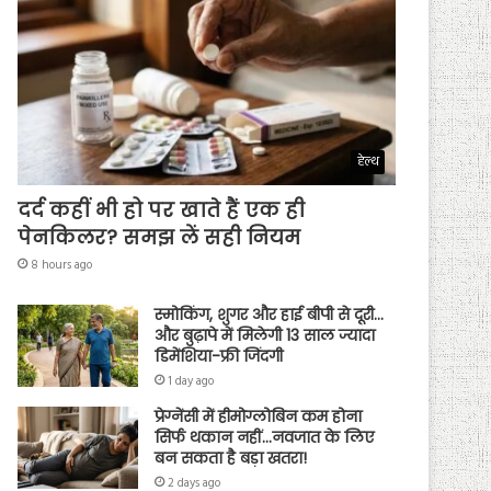
हेल्थ
दर्द कहीं भी हो पर खाते हैं एक ही
पेनकिलर? समझ लें सही नियम
8 hours ago
स्मोकिंग, शुगर और हाई बीपी से दूरी…
और बुढ़ापे में मिलेगी 13 साल ज्यादा
डिमेंशिया-फ्री जिंदगी
1 day ago
प्रेग्नेंसी में हीमोग्लोबिन कम होना
सिर्फ थकान नहीं…नवजात के लिए
बन सकता है बड़ा खतरा!
2 days ago