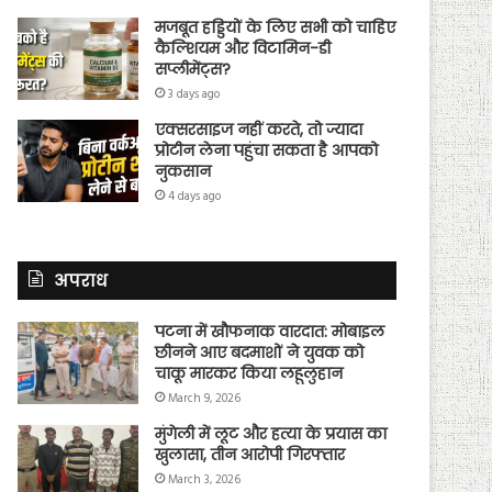
मजबूत हड्डियों के लिए सभी को चाहिए
कैल्शियम और विटामिन-डी
सप्लीमेंट्स?
3 days ago
एक्सरसाइज नहीं करते, तो ज्यादा
प्रोटीन लेना पहुंचा सकता है आपको
नुकसान
4 days ago
अपराध
पटना में खौफनाक वारदात: मोबाइल
छीनने आए बदमाशों ने युवक को
चाकू मारकर किया लहूलुहान
March 9, 2026
मुंगेली में लूट और हत्या के प्रयास का
खुलासा, तीन आरोपी गिरफ्तार
March 3, 2026