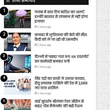
ताज़ा समाचार
पंजाब में सात दिन बारिश का अलर्ट:
हल्की बरसात से तापमान में नहीं होगा
इजाफा
2 hours ago
कनाडा में लुधियाना की बेटी की माैत:
कैदी को ले जा रही थीं रमनदीप
2 hours ago
दिल्ली में पकड़ा गया ठग: IGI एयरपोर्ट
का कर्मचारी बनकर ठगी
2 hours ago
मिड एंट्री का छात्रों ने उठाया फायदा,
डीयू स्नातक दाखिले की रेस में 2,589
नए छात्र शामिल
2 hours ago
साई सुदर्शन श्रीलंका टेस्ट सीरीज से
बाहर: टीम मैनेजमेंट की बढ़ी टेंशन