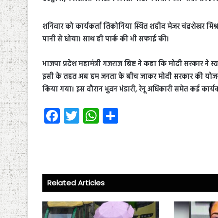
शनिवार को कार्यकर्ता तिकोनिया स्थित शहीद मेजर चंद्रशेखर मिश्रा 
पानी से धोया। साथ ही पार्क की भी सफाई की।
भाजपा प्रदेश महामंत्री गजराज बिष्ट ने कहा कि मोदी सरकार ने
इसी के तहत अब हम जनता के बीच जाकर मोदी सरकार की योजनाओं क
किया गया। इस दौरान भुवन भंडारी, रेनू अधिकारी समेत कई कार्यकर
Fa
T
W
S
ce
wi
ha
ha
b
tt
ts
re
o
er
A
ok
p
Related Articles
p