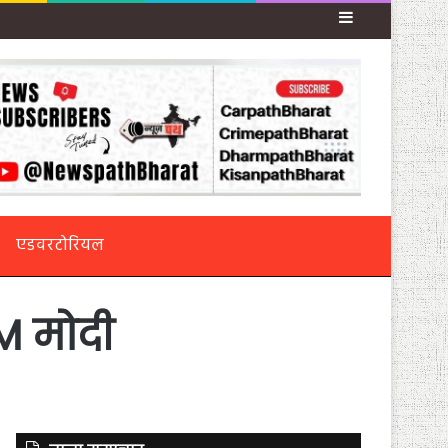
Sidebar
एडवरटोरियल
M मोदी