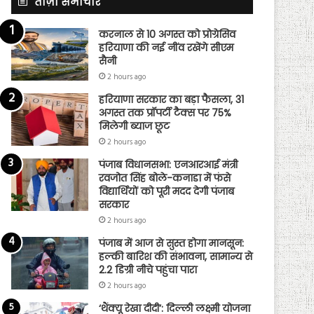
ताज़ा समाचार
करनाल से 10 अगस्त को प्रोग्रेसिव
हरियाणा की नई नींव रखेंगे सीएम
सैनी
2 hours ago
हरियाणा सरकार का बड़ा फैसला, 31
अगस्त तक प्रॉपर्टी टैक्स पर 75%
मिलेगी ब्याज छूट
2 hours ago
पंजाब विधानसभा: एनआरआई मंत्री
रवजोत सिंह बोले-कनाडा में फंसे
विद्यार्थियों को पूरी मदद देगी पंजाब
सरकार
2 hours ago
पंजाब में आज से सुस्त होगा मानसून:
हल्की बारिश की संभावना, सामान्य से
2.2 डिग्री नीचे पहुंचा पारा
2 hours ago
‘थैंक्यू रेखा दीदी’: दिल्ली लक्ष्मी योजना