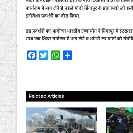
मोदी तीन दक्षिण एशियाई देशों के पांच दिवसीय यात्रा के तीसरे 
कार्यक्रम में भाग लेने से पहले मोदी सिंगापुर के प्रधानमंत्री ली हस
इनोवेशन प्रदर्शनी का दौरा किया.
इस प्रदर्शनी का आयोजन भारतीय उच्चायोग ने सिंगापुर में इंटरप्रा
साथ एक शिखर सम्मेलन में भाग लेगे व शांगरी ला वार्ता को संबोधि
Fa
T
W
S
ce
wi
ha
ha
b
tt
ts
re
o
er
A
ok
p
Related Articles
p