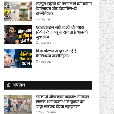
मजबूत हड्डियों के लिए सभी को चाहिए
कैल्शियम और विटामिन-डी
सप्लीमेंट्स?
2 days ago
एक्सरसाइज नहीं करते, तो ज्यादा
प्रोटीन लेना पहुंचा सकता है आपको
नुकसान
3 days ago
बिना डॉक्टर से पूछे ले रहे हैं
कैल्शियम सप्लीमेंट्स?
4 days ago
अपराध
पटना में खौफनाक वारदात: मोबाइल
छीनने आए बदमाशों ने युवक को
चाकू मारकर किया लहूलुहान
March 9, 2026