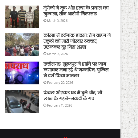
मुंगेली में लूट और हत्या के प्रयास का
खुलासा, तीन आरोपी गिरफ्तार
March 3, 2026
कोरबा में दर्दनाक हादसा: तेज वाहन ने
स्कूटी को मारी जोरदार टक्कर,
उछलकर दूर गिरा शख्स
March 2, 2026
छत्तीसगढ़: सूरजपुर में हाईवे पर जाम
लगाकर मना रहे थे जन्मदिन, पुलिस
ने दर्ज किया मामला
February 20, 2026
कंबल ओढ़कर घर में घुसे चोर, नौ
लाख के गहने-नकदी ले गए
February 11, 2026