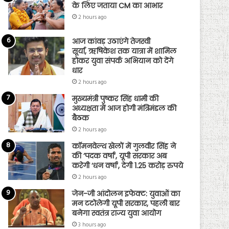
के लिए जताया CM का आभार
2 hours ago
आज कांवड़ उठाएंगे तेजस्वी
सूर्या, ऋषिकेश तक यात्रा में शामिल
होकर युवा संपर्क अभियान को देंगे
धार
2 hours ago
मुख्यमंत्री पुष्कर सिंह धामी की
अध्यक्षता में आज होगी मंत्रिमंडल की
बैठक
2 hours ago
कॉमनवेल्थ खेलों में गुलवीर सिंह ने
की ‘पदक वर्षा’, यूपी सरकार अब
करेगी ‘धन वर्षा’, देगी 1.25 करोड़ रुपये
2 hours ago
जेन-जी आंदोलन इफेक्ट: युवाओं का
मन टटोलेगी यूपी सरकार, पहली बार
बनेगा स्वतंत्र राज्य युवा आयोग
3 hours ago