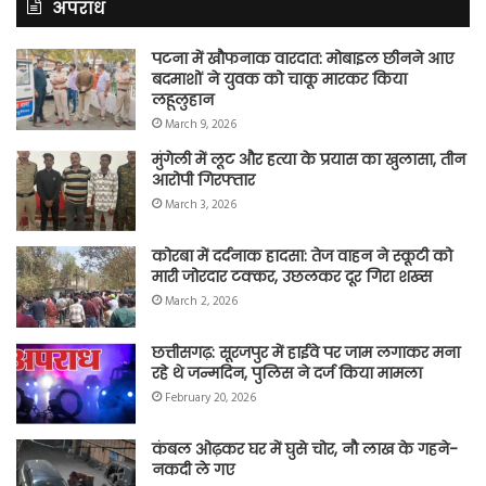
अपराध
पटना में खौफनाक वारदात: मोबाइल छीनने आए
बदमाशों ने युवक को चाकू मारकर किया
लहूलुहान
March 9, 2026
मुंगेली में लूट और हत्या के प्रयास का खुलासा, तीन
आरोपी गिरफ्तार
March 3, 2026
कोरबा में दर्दनाक हादसा: तेज वाहन ने स्कूटी को
मारी जोरदार टक्कर, उछलकर दूर गिरा शख्स
March 2, 2026
छत्तीसगढ़: सूरजपुर में हाईवे पर जाम लगाकर मना
रहे थे जन्मदिन, पुलिस ने दर्ज किया मामला
February 20, 2026
कंबल ओढ़कर घर में घुसे चोर, नौ लाख के गहने-
नकदी ले गए