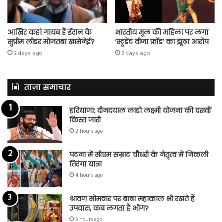
आखिर कहां गायब हैं ईरान के
भारतीय मूल की महिला पर लगा
सुप्रीम लीडर मोजतबा खामेनेई?
‘स्टूडेंट वीजा फ्रॉड’ का झूठा आरोप
2 days ago
2 days ago
ताज़ा समाचार
हरियाणा: दीनदयाल लाडो लक्ष्मी योजना की दसवीं
किस्त जारी
2 hours ago
पटना में सीएम सम्राट चौधरी के नेतृत्व में निकली
तिरंगा यात्रा
4 hours ago
श्रावण सोमवार पर बाबा महाकाल भी रखते हैं
उपवास, कब लगता है भोग?
5 hours ago