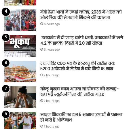
मंत्री रेखा आर्या ने उठाई कांवड़, 2036 में भारत को
ओलंपिक की मेजबानी मिलने की कामना
6 hours ago
उत्तराखंड में दो जगह कांपी धरती, उत्तरकाशी में लगे
4.2 के झटके, टिहरी में 2.0 रही तीव्रता
6 hours ago
राम मंदिर CEO पद के इंटरव्यू की तारीख तय:
5200 आवेदनों में से रेस में बचे सिर्फ 18 नाम
7 hours ago
घरेलू नुस्खा काम आएगा या डॉक्टर की सलाह-
यहां पढ़ें न्यूरोलॉजिस्ट की सटीक गाइड
7 hours ago
सावन शिवरात्रि पर इन 5 आसान उपायों से प्रसन्न
हो जाते हैं भोलेनाथ
7 hours ago