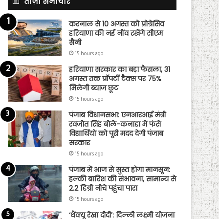
ताज़ा समाचार
करनाल से 10 अगस्त को प्रोग्रेसिव
हरियाणा की नई नींव रखेंगे सीएम
सैनी
15 hours ago
हरियाणा सरकार का बड़ा फैसला, 31
अगस्त तक प्रॉपर्टी टैक्स पर 75%
मिलेगी ब्याज छूट
15 hours ago
पंजाब विधानसभा: एनआरआई मंत्री
रवजोत सिंह बोले-कनाडा में फंसे
विद्यार्थियों को पूरी मदद देगी पंजाब
सरकार
15 hours ago
पंजाब में आज से सुस्त होगा मानसून:
हल्की बारिश की संभावना, सामान्य से
2.2 डिग्री नीचे पहुंचा पारा
15 hours ago
‘थैंक्यू रेखा दीदी’: दिल्ली लक्ष्मी योजना