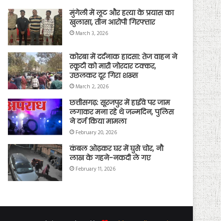
मुंगेली में लूट और हत्या के प्रयास का
खुलासा, तीन आरोपी गिरफ्तार
March 3, 2026
कोरबा में दर्दनाक हादसा: तेज वाहन ने
स्कूटी को मारी जोरदार टक्कर,
उछलकर दूर गिरा शख्स
March 2, 2026
छत्तीसगढ़: सूरजपुर में हाईवे पर जाम
लगाकर मना रहे थे जन्मदिन, पुलिस
ने दर्ज किया मामला
February 20, 2026
कंबल ओढ़कर घर में घुसे चोर, नौ
लाख के गहने-नकदी ले गए
February 11, 2026