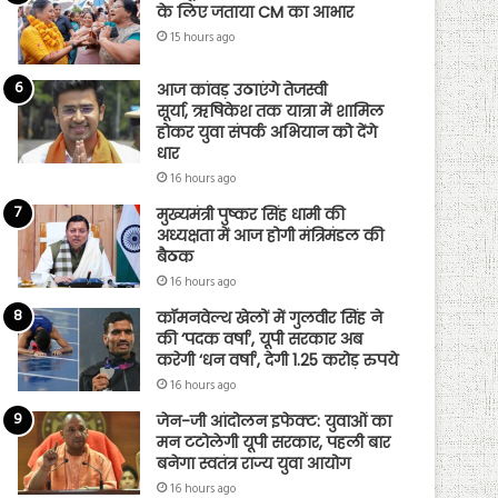
के लिए जताया CM का आभार
15 hours ago
आज कांवड़ उठाएंगे तेजस्वी
सूर्या, ऋषिकेश तक यात्रा में शामिल
होकर युवा संपर्क अभियान को देंगे
धार
16 hours ago
मुख्यमंत्री पुष्कर सिंह धामी की
अध्यक्षता में आज होगी मंत्रिमंडल की
बैठक
16 hours ago
कॉमनवेल्थ खेलों में गुलवीर सिंह ने
की ‘पदक वर्षा’, यूपी सरकार अब
करेगी ‘धन वर्षा’, देगी 1.25 करोड़ रुपये
16 hours ago
जेन-जी आंदोलन इफेक्ट: युवाओं का
मन टटोलेगी यूपी सरकार, पहली बार
बनेगा स्वतंत्र राज्य युवा आयोग
16 hours ago