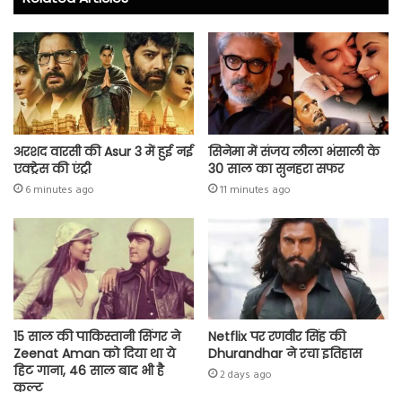
ok
p
p
अरशद वारसी की Asur 3 में हुई नई
सिनेमा में संजय लीला भंसाली के
एक्ट्रेस की एंट्री
30 साल का सुनहरा सफर
6 minutes ago
11 minutes ago
15 साल की पाकिस्तानी सिंगर ने
Netflix पर रणवीर सिंह की
Zeenat Aman को दिया था ये
Dhurandhar ने रचा इतिहास
हिट गाना, 46 साल बाद भी है
2 days ago
कल्ट