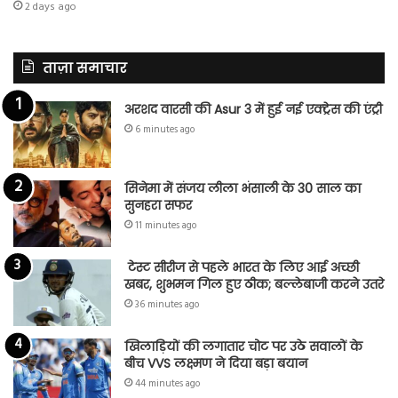
2 days ago
ताज़ा समाचार
अरशद वारसी की Asur 3 में हुई नई एक्ट्रेस की एंट्री
6 minutes ago
सिनेमा में संजय लीला भंसाली के 30 साल का
सुनहरा सफर
11 minutes ago
टेस्ट सीरीज से पहले भारत के लिए आई अच्छी
खबर, शुभमन गिल हुए ठीक; बल्लेबाजी करने उतरे
36 minutes ago
खिलाड़ियों की लगातार चोट पर उठे सवालों के
बीच VVS लक्ष्मण ने दिया बड़ा बयान
44 minutes ago