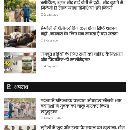
स्मोकिंग, शुगर और हाई बीपी से दूरी… और बुढ़ापे में
मिलेगी 13 साल ज्यादा डिमेंशिया-फ्री जिंदगी
2 days ago
प्रेग्नेंसी में हीमोग्लोबिन कम होना सिर्फ थकान
नहीं…नवजात के लिए बन सकता है बड़ा खतरा!
3 days ago
मजबूत हड्डियों के लिए सभी को चाहिए कैल्शियम
और विटामिन-डी सप्लीमेंट्स?
4 days ago
अपराध
पटना में खौफनाक वारदात: मोबाइल छीनने आए
बदमाशों ने युवक को चाकू मारकर किया
लहूलुहान
March 9, 2026
मुंगेली में लूट और हत्या के प्रयास का खुलासा, तीन