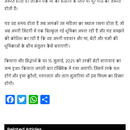
जरूरत होती है। लेकिन एक मां को संवारने के लिए भी पूरे गांव की जरूरत
होती है।
यह वह समय होता है जब आपको उस महिला का ख्याल रखना होता है, जो
अब अपनी जिंदगी में एक बिल्कुल नई भूमिका अपना रही है और यह समझने
की कोशिश कर रही है कि वह अपनी पहचान और मां, बेटी और पत्नी की
भूमिकाओं के बीच संतुलन कैसे बनाएगी’।
कियारा और सिद्धार्थ के घर 15 जुलाई, 2025 को उनकी बेटी सारायाह का
जन्म हुआ। कियारा अगली बार टॉक्सिक में नजर आएंगी। जिसमें उनके यश
होंगे और हुमा कुरैशी, नयनतारा और तारा सुतारिया भी इस फिल्म का हिस्सा
होंगी।
Fa
T
W
S
ce
wi
ha
ha
b
tt
ts
re
o
er
A
Related Articles