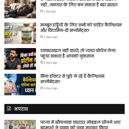
नहीं…नवजात के लिए बन सकता है बड़ा खतरा!
1 day ago
मजबूत हड्डियों के लिए सभी को चाहिए कैल्शियम
और विटामिन-डी सप्लीमेंट्स?
2 days ago
एक्सरसाइज नहीं करते, तो ज्यादा प्रोटीन लेना
पहुंचा सकता है आपको नुकसान
3 days ago
बिना डॉक्टर से पूछे ले रहे हैं कैल्शियम
सप्लीमेंट्स?
4 days ago
अपराध
पटना में खौफनाक वारदात: मोबाइल छीनने आए
बदमाशों ने युवक को चाकू मारकर किया