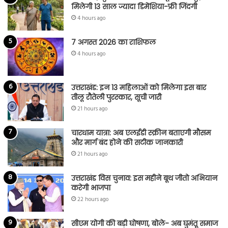
मिलेगी 13 साल ज्यादा डिमेंशिया-फ्री जिंदगी
4 hours ago
7 अगस्त 2026 का राशिफल
4 hours ago
उत्तराखंड: इन 13 महिलाओं को मिलेगा इस बार
तीलू रौतेली पुरस्कार, सूची जारी
21 hours ago
चारधाम यात्रा: अब एलईडी स्क्रीन बताएगी मौसम
और मार्ग बंद होने की सटीक जानकारी
21 hours ago
उत्तराखंड विस चुनाव: इस महीने बूथ जीतो अभियान
करेगी भाजपा
22 hours ago
सीएम योगी की बड़ी घोषणा, बोले- अब घुमंतू समाज