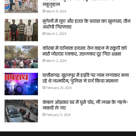
लहूलुहान
March 9, 2026
मुंगेली में लूट और हत्या के प्रयास का खुलासा, तीन
आरोपी गिरफ्तार
March 3, 2026
कोरबा में दर्दनाक हादसा: तेज वाहन ने स्कूटी को
मारी जोरदार टक्कर, उछलकर दूर गिरा शख्स
March 2, 2026
छत्तीसगढ़: सूरजपुर में हाईवे पर जाम लगाकर मना
रहे थे जन्मदिन, पुलिस ने दर्ज किया मामला
February 20, 2026
कंबल ओढ़कर घर में घुसे चोर, नौ लाख के गहने-
नकदी ले गए
February 11, 2026