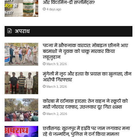
और विटामिन-डी सप्लीमेंट्स?
4 days ago
अपराध
पटना में खौफनाक वारदात: मोबाइल छीनने आए
बदमाशों ने युवक को चाकू मारकर किया
लहूलुहान
March 9, 2026
मुंगेली में लूट और हत्या के प्रयास का खुलासा, तीन
आरोपी गिरफ्तार
March 3, 2026
कोरबा में दर्दनाक हादसा: तेज वाहन ने स्कूटी को
मारी जोरदार टक्कर, उछलकर दूर गिरा शख्स
March 2, 2026
छत्तीसगढ़: सूरजपुर में हाईवे पर जाम लगाकर मना
रहे थे जन्मदिन, पुलिस ने दर्ज किया मामला