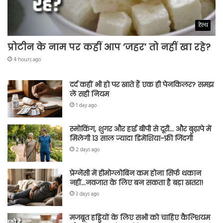
हेल्थ
प्रोटीन के नाम पर कहीं आप ‘जहर’ तो नहीं खा रहे?
4 hours ago
दर्द कहीं भी हो पर खाते हैं एक ही पेनकिलर? समझ
लें सही नियम
1 day ago
स्मोकिंग, शुगर और हाई बीपी से दूरी… और बुढ़ापे में
मिलेगी 13 साल ज्यादा डिमेंशिया-फ्री जिंदगी
2 days ago
प्रेग्नेंसी में हीमोग्लोबिन कम होना सिर्फ थकान
नहीं…नवजात के लिए बन सकता है बड़ा खतरा!
3 days ago
मजबूत हड्डियों के लिए सभी को चाहिए कैल्शियम