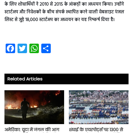
के लिए शोधार्थियों ने 2010 से 2015 के आंकड़ों का अध्ययन किया। उन्होंने
स्टार्टअप और निवेशकों के बीच संपर्क स्थापित करने वाली वेबसाइट एंजल
लिस्ट से जुड़े 18,000 स्टार्टअप का अध्ययन कर यह निष्कर्ष दिया है।
Fa
T
W
S
ce
wi
ha
ha
b
tt
ts
re
o
er
A
Related Articles
ok
p
p
अमेरिका: यूटा में जंगल की आग
शंघाई के एयरपोर्ट्स पर 1300 से