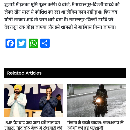
जुलाई में इसका भूमि पूजन करेंगे। वे बोले, मैं सहारनपुर-दिल्ली हाईवे को
लेकर तीन साल से कोशिश कर रहा था लेकिन काम नहीं हुआ। फिर जब
योगी सरकार आई तो काम आगे बढ़ा है। सहारनपुर-दिल्ली हाईवे को
देहरादून तक जोड़ा जाएगा और इसे शामली से बाईपास किया जाएगा।
Fa
T
W
S
ce
wi
ha
ha
b
tt
ts
re
o
er
A
Related Articles
ok
p
p
BJP के बाद अब आप को राम का
पंजाब में बरसे बादल: जलभराव से
सहारा, हिंदू वोट बैंक में सेंधमारी की
लोगों को हुई परेशानी