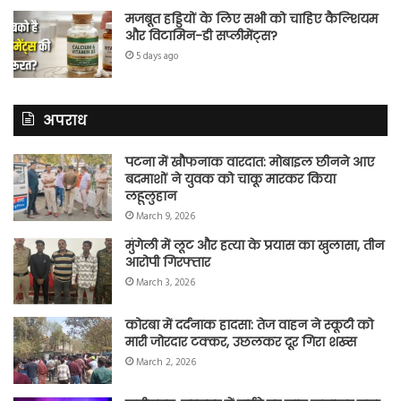
मजबूत हड्डियों के लिए सभी को चाहिए कैल्शियम
और विटामिन-डी सप्लीमेंट्स?
5 days ago
अपराध
पटना में खौफनाक वारदात: मोबाइल छीनने आए
बदमाशों ने युवक को चाकू मारकर किया
लहूलुहान
March 9, 2026
मुंगेली में लूट और हत्या के प्रयास का खुलासा, तीन
आरोपी गिरफ्तार
March 3, 2026
कोरबा में दर्दनाक हादसा: तेज वाहन ने स्कूटी को
मारी जोरदार टक्कर, उछलकर दूर गिरा शख्स
March 2, 2026