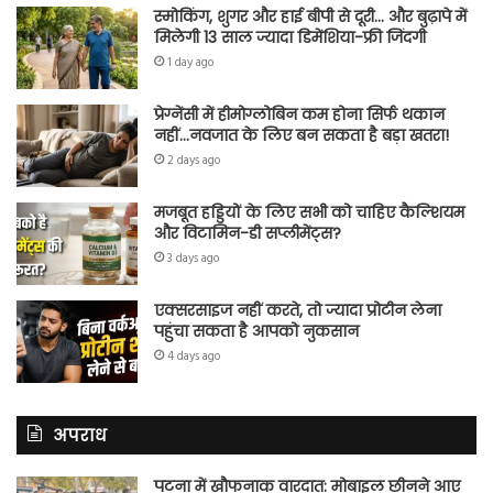
स्मोकिंग, शुगर और हाई बीपी से दूरी… और बुढ़ापे में
मिलेगी 13 साल ज्यादा डिमेंशिया-फ्री जिंदगी
1 day ago
प्रेग्नेंसी में हीमोग्लोबिन कम होना सिर्फ थकान
नहीं…नवजात के लिए बन सकता है बड़ा खतरा!
2 days ago
मजबूत हड्डियों के लिए सभी को चाहिए कैल्शियम
और विटामिन-डी सप्लीमेंट्स?
3 days ago
एक्सरसाइज नहीं करते, तो ज्यादा प्रोटीन लेना
पहुंचा सकता है आपको नुकसान
4 days ago
अपराध
पटना में खौफनाक वारदात: मोबाइल छीनने आए