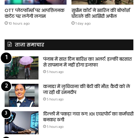
OTT प्लेटफॉर्म्स पर आपत्तिजनक
सुप्रीम कोर्ट ने खारिज की बोफोर्स
कंटेंट पर लगेगी लगाम
घोटाले की आखिरी अपील
10 hours ago
1 day ago
ताज़ा समाचार
पंजाब में सात दिन बारिश का अलर्ट: हल्की बरसात
से तापमान में नहीं होगा इजाफा
5 hours ago
कनाडा में लुधियाना की बेटी की माैत: कैदी को ले
जा रही थीं रमनदीप
5 hours ago
दिल्ली में पकड़ा गया ठग: IGI एयरपोर्ट का कर्मचारी
बनकर ठगी
5 hours ago