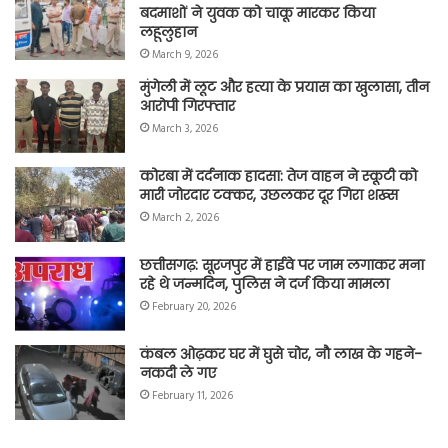
बदमाशों ने युवक को चाकू मारकर किया
लहूलुहान
March 9, 2026
मुंगेली में लूट और हत्या के प्रयास का खुलासा, तीन
आरोपी गिरफ्तार
March 3, 2026
कोरबा में दर्दनाक हादसा: तेज वाहन ने स्कूटी को
मारी जोरदार टक्कर, उछलकर दूर गिरा शख्स
March 2, 2026
छत्तीसगढ़: सूरजपुर में हाईवे पर जाम लगाकर मना
रहे थे जन्मदिन, पुलिस ने दर्ज किया मामला
February 20, 2026
कंबल ओढ़कर घर में घुसे चोर, नौ लाख के गहने-
नकदी ले गए
February 11, 2026