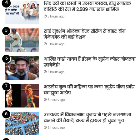
मिड एंट्री का छात्रों ने उठाया फायदा, डीयू स्नातक
दाखिले की रेस में 2,589 नए छात्र शामिल
5 hours ago
साई सुदर्शन श्रीलंका टेस्ट सीरीज से बाहर: टीम
मैनेजमेंट की बढ़ी टेंशन
5 hours ago
आखिर कहां गायब हैं ईरान के सुप्रीम लीडर मोजतबा
खामेनेई?
5 hours ago
भारतीय मूल की महिला पर लगा ‘स्टूडेंट वीजा फ्रॉड’
का झूठा आरोप
6 hours ago
उत्तराखंड में विधानसभा चुनाव से पहले जनगणना
कराने की तैयारी; राज्य में ट्रायल हो चुका पूरा
6 hours ago