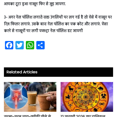
आपका टूटा हुआ नाखून फिर से जुड़ जाएगा.
3- अगर नेल पॉलिश लगाते वक्त उंगलियों पर लग गई है तो ऐसे में नाखून पर
रिज़ फिलर लगाएं. उसके बाद नेल पॉलिश का एक कोट और लगाएं. ऐसा
करने से नाखूनों पर लगी एक्स्ट्रा नेल पॉलिश हट जाएगी
Fa
T
W
S
ce
wi
ha
ha
b
tt
ts
re
o
er
A
Related Articles
ok
p
p
गरमा-गरम चाय-कॉफी पीने से
12 फरवरी 2026 का राशिफल