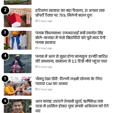
हरियाणा सरकार का बड़ा फैसला, 31 अगस्त तक
प्रॉपर्टी टैक्स पर 75% मिलेगी ब्याज छूट
6 hours ago
पंजाब विधानसभा: एनआरआई मंत्री रवजोत सिंह
बोले-कनाडा में फंसे विद्यार्थियों को पूरी मदद देगी
पंजाब सरकार
6 hours ago
पंजाब में आज से सुस्त होगा मानसून: हल्की बारिश
की संभावना, सामान्य से 2.2 डिग्री नीचे पहुंचा पारा
6 hours ago
‘थैंक्यू रेखा दीदी’: दिल्ली लक्ष्मी योजना के लिए
जताया CM का आभार
6 hours ago
आज कांवड़ उठाएंगे तेजस्वी सूर्या, ऋषिकेश तक
यात्रा में शामिल होकर युवा संपर्क अभियान को देंगे
धार