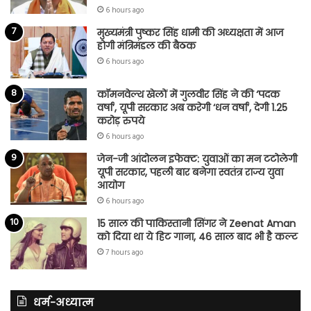
6 hours ago
मुख्यमंत्री पुष्कर सिंह धामी की अध्यक्षता में आज
होगी मंत्रिमंडल की बैठक
6 hours ago
कॉमनवेल्थ खेलों में गुलवीर सिंह ने की ‘पदक
वर्षा’, यूपी सरकार अब करेगी ‘धन वर्षा’, देगी 1.25
करोड़ रुपये
6 hours ago
जेन-जी आंदोलन इफेक्ट: युवाओं का मन टटोलेगी
यूपी सरकार, पहली बार बनेगा स्वतंत्र राज्य युवा
आयोग
6 hours ago
15 साल की पाकिस्तानी सिंगर ने Zeenat Aman
को दिया था ये हिट गाना, 46 साल बाद भी है कल्ट
7 hours ago
धर्म-अध्यात्म