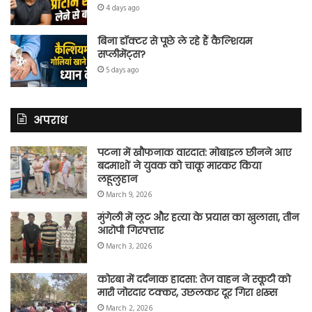
4 days ago
बिना डॉक्टर से पूछे ले रहे हैं कैल्शियम
सप्लीमेंट्स?
5 days ago
अपराध
पटना में खौफनाक वारदात: मोबाइल छीनने आए
बदमाशों ने युवक को चाकू मारकर किया
लहूलुहान
March 9, 2026
मुंगेली में लूट और हत्या के प्रयास का खुलासा, तीन
आरोपी गिरफ्तार
March 3, 2026
कोरबा में दर्दनाक हादसा: तेज वाहन ने स्कूटी को
मारी जोरदार टक्कर, उछलकर दूर गिरा शख्स
March 2, 2026