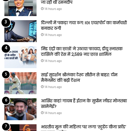
जा रही थीं रमनदीप
14 hours ago
दिल्ली में पकड़ा गया ठग: IGI एयरपोर्ट का कर्मचारी
बनकर ठगी
14 hours ago
मिड एंट्री का छात्रों ने उठाया फायदा, डीयू स्नातक
दाखिले की रेस में 2,589 नए छात्र शामिल
14 hours ago
साई सुदर्शन श्रीलंका टेस्ट सीरीज से बाहर: टीम
मैनेजमेंट की बढ़ी टेंशन
14 hours ago
आखिर कहां गायब हैं ईरान के सुप्रीम लीडर मोजतबा
खामेनेई?
14 hours ago
भारतीय मूल की महिला पर लगा ‘स्टूडेंट वीजा फ्रॉड’