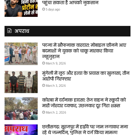
पहुंचा सकता है आपको नुकसान
5 days ago
अपराध
पटना में खौफनाक वारदात: मोबाइल छीनने आए
बदमाशों ने युवक को चाकू मारकर किया
लहूलुहान
March 9, 2026
मुंगेली में लूट और हत्या के प्रयास का खुलासा, तीन
आरोपी गिरफ्तार
March 3, 2026
कोरबा में दर्दनाक हादसा: तेज वाहन ने स्कूटी को
मारी जोरदार टक्कर, उछलकर दूर गिरा शख्स
March 2, 2026
छत्तीसगढ़: सूरजपुर में हाईवे पर जाम लगाकर मना
रहे थे जन्मदिन, पुलिस ने दर्ज किया मामला