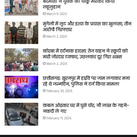
बदमाशों ने युवक को चाकू मारकर किया
लहूलुहान
March 9, 2026
मुंगेली में लूट और हत्या के प्रयास का खुलासा, तीन
आरोपी गिरफ्तार
March 3, 2026
कोरबा में दर्दनाक हादसा: तेज वाहन ने स्कूटी को
मारी जोरदार टक्कर, उछलकर दूर गिरा शख्स
March 2, 2026
छत्तीसगढ़: सूरजपुर में हाईवे पर जाम लगाकर मना
रहे थे जन्मदिन, पुलिस ने दर्ज किया मामला
February 20, 2026
कंबल ओढ़कर घर में घुसे चोर, नौ लाख के गहने-
नकदी ले गए
February 11, 2026