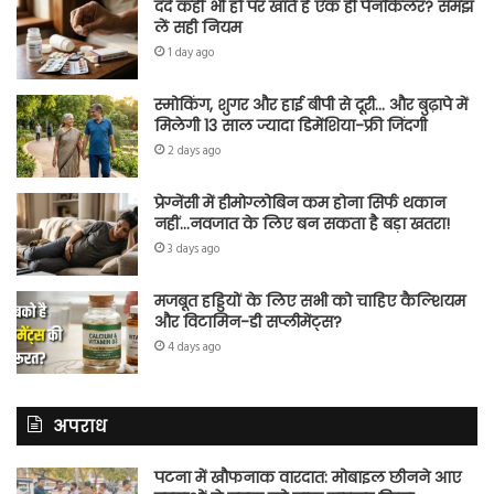
दर्द कहीं भी हो पर खाते हैं एक ही पेनकिलर? समझ
लें सही नियम
1 day ago
स्मोकिंग, शुगर और हाई बीपी से दूरी… और बुढ़ापे में
मिलेगी 13 साल ज्यादा डिमेंशिया-फ्री जिंदगी
2 days ago
प्रेग्नेंसी में हीमोग्लोबिन कम होना सिर्फ थकान
नहीं…नवजात के लिए बन सकता है बड़ा खतरा!
3 days ago
मजबूत हड्डियों के लिए सभी को चाहिए कैल्शियम
और विटामिन-डी सप्लीमेंट्स?
4 days ago
अपराध
पटना में खौफनाक वारदात: मोबाइल छीनने आए