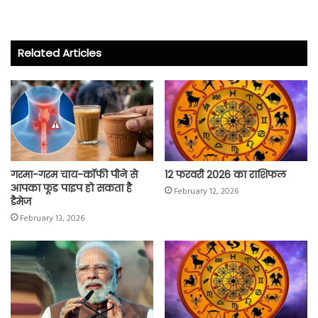
ce
wi
ha
ha
b
tt
ts
re
o
er
A
Related Articles
ok
p
p
गरमा-गरम चाय-कॉफी पीने से
12 फरवरी 2026 का राशिफल
आपका फूड पाइप हो सकता है
February 12, 2026
डैमेज
February 13, 2026