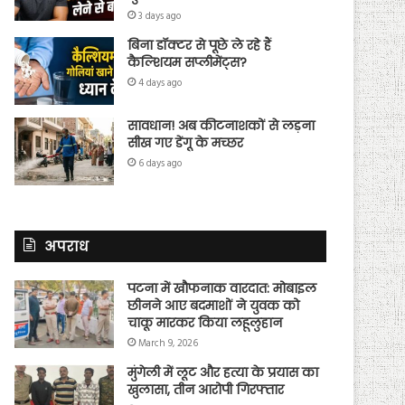
3 days ago
बिना डॉक्टर से पूछे ले रहे हैं
कैल्शियम सप्लीमेंट्स?
4 days ago
सावधान! अब कीटनाशकों से लड़ना
सीख गए डेंगू के मच्छर
6 days ago
अपराध
पटना में खौफनाक वारदात: मोबाइल
छीनने आए बदमाशों ने युवक को
चाकू मारकर किया लहूलुहान
March 9, 2026
मुंगेली में लूट और हत्या के प्रयास का
खुलासा, तीन आरोपी गिरफ्तार