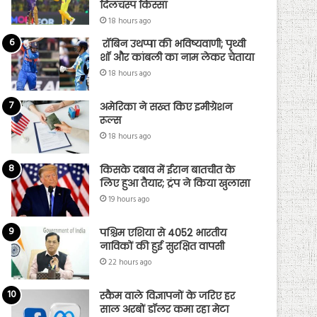
दिलचस्प किस्सा
18 hours ago
रॉबिन उथप्पा की भविष्यवाणी; पृथ्वी
शॉ और कांबली का नाम लेकर चेताया
18 hours ago
अमेरिका ने सख्त किए इमीग्रेशन
रूल्स
18 hours ago
किसके दबाव में ईरान बातचीत के
लिए हुआ तैयार; ट्रंप ने किया खुलासा
19 hours ago
पश्चिम एशिया से 4052 भारतीय
नाविकों की हुई सुरक्षित वापसी
22 hours ago
स्कैम वाले विज्ञापनों के जरिए हर
साल अरबों डॉलर कमा रहा मेटा