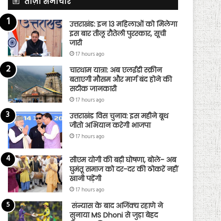
ताज़ा समाचार
उत्तराखंड: इन 13 महिलाओं को मिलेगा
इस बार तीलू रौतेली पुरस्कार, सूची
जारी
17 hours ago
चारधाम यात्रा: अब एलईडी स्क्रीन
बताएगी मौसम और मार्ग बंद होने की
सटीक जानकारी
17 hours ago
उत्तराखंड विस चुनाव: इस महीने बूथ
जीतो अभियान करेगी भाजपा
17 hours ago
सीएम योगी की बड़ी घोषणा, बोले- अब
घुमंतू समाज को दर-दर की ठोकरें नहीं
खानी पड़ेंगी
17 hours ago
संन्यास के बाद अजिंक्‍य रहाणे ने
सुनाया MS Dhoni से जुड़ा बेहद