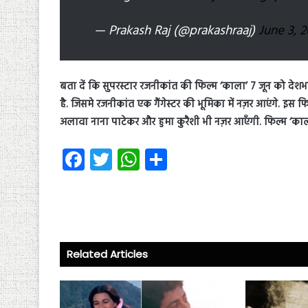
— Prakash Raj (@prakashraaj)
June 3, 2
बता दें कि सुपरस्टार रजनीकांत की फिल्म ‘काला’ 7 जून को देश
है. जिसमे रजनीकांत एक गैंगेस्टर की भूमिका में नज़र आएंगे. इस 
अलावा नाना पाटेकर और हुमा कुरैशी भी नज़र आएँगी. फिल्म ‘काला’
Fa
T
W
S
ce
wi
ha
ha
b
tt
ts
re
o
er
A
ok
p
Related Articles
p