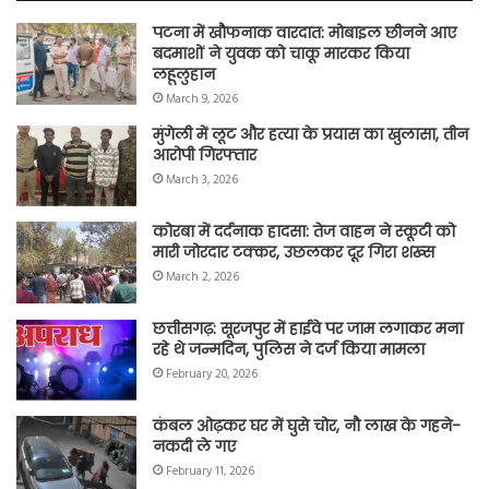
पटना में खौफनाक वारदात: मोबाइल छीनने आए
बदमाशों ने युवक को चाकू मारकर किया
लहूलुहान
March 9, 2026
मुंगेली में लूट और हत्या के प्रयास का खुलासा, तीन
आरोपी गिरफ्तार
March 3, 2026
कोरबा में दर्दनाक हादसा: तेज वाहन ने स्कूटी को
मारी जोरदार टक्कर, उछलकर दूर गिरा शख्स
March 2, 2026
छत्तीसगढ़: सूरजपुर में हाईवे पर जाम लगाकर मना
रहे थे जन्मदिन, पुलिस ने दर्ज किया मामला
February 20, 2026
कंबल ओढ़कर घर में घुसे चोर, नौ लाख के गहने-
नकदी ले गए
February 11, 2026