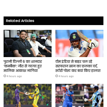
ce
wi
ha
ha
b
tt
ts
re
o
er
A
Related Articles
ok
p
p
पुरानी दिल्ली 6 का शानदार
टीम इंडिया से बाहर चल रहे
‘कमबैक’: जीत से गदगद हुए
सरफराज खान का छलका दर्द,
मालिक आकाश नांगिया
स्टोरी पोस्ट कर बयां किए हालात
4 hours ago
4 hours ago