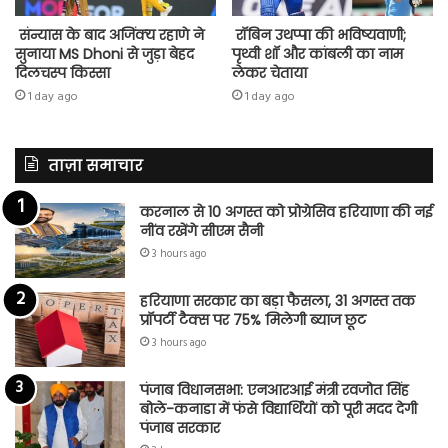
संन्यास के बाद अजिंक्‍य रहाणे ने
रॉबिन उथप्पा की भविष्यवाणी;
सुनाया MS Dhoni से जुड़ा बेहद
पृथ्वी शॉ और कांबली का नाम
दिलचस्प किस्सा
लेकर चेताया
1 day ago
1 day ago
ताज़ा समाचार
करनाल से 10 अगस्त को प्रोग्रेसिव हरियाणा की नई
नींव रखेंगे सीएम सैनी
3 hours ago
हरियाणा सरकार का बड़ा फैसला, 31 अगस्त तक
प्रॉपर्टी टैक्स पर 75% मिलेगी ब्याज छूट
3 hours ago
पंजाब विधानसभा: एनआरआई मंत्री रवजोत सिंह
बोले-कनाडा में फंसे विद्यार्थियों को पूरी मदद देगी
पंजाब सरकार