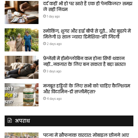
दर्द कहीं भी हो पर खाते हैं एक ही पेनकिलर? समझ
लें सही नियम
1 day ago
स्मोकिंग, शुगर और हाई बीपी से दूरी… और बुढ़ापे में
मिलेगी 13 साल ज्यादा डिमेंशिया-फ्री जिंदगी
2 days ago
प्रेग्नेंसी में हीमोग्लोबिन कम होना सिर्फ थकान
नहीं…नवजात के लिए बन सकता है बड़ा खतरा!
3 days ago
मजबूत हड्डियों के लिए सभी को चाहिए कैल्शियम
और विटामिन-डी सप्लीमेंट्स?
4 days ago
अपराध
पटना में खौफनाक वारदात: मोबाइल छीनने आए