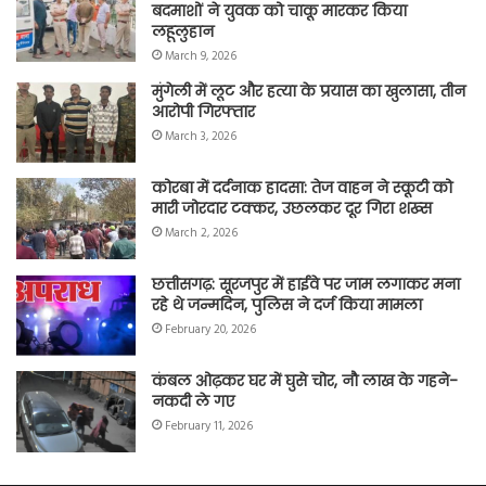
बदमाशों ने युवक को चाकू मारकर किया
लहूलुहान
March 9, 2026
मुंगेली में लूट और हत्या के प्रयास का खुलासा, तीन
आरोपी गिरफ्तार
March 3, 2026
कोरबा में दर्दनाक हादसा: तेज वाहन ने स्कूटी को
मारी जोरदार टक्कर, उछलकर दूर गिरा शख्स
March 2, 2026
छत्तीसगढ़: सूरजपुर में हाईवे पर जाम लगाकर मना
रहे थे जन्मदिन, पुलिस ने दर्ज किया मामला
February 20, 2026
कंबल ओढ़कर घर में घुसे चोर, नौ लाख के गहने-
नकदी ले गए
February 11, 2026