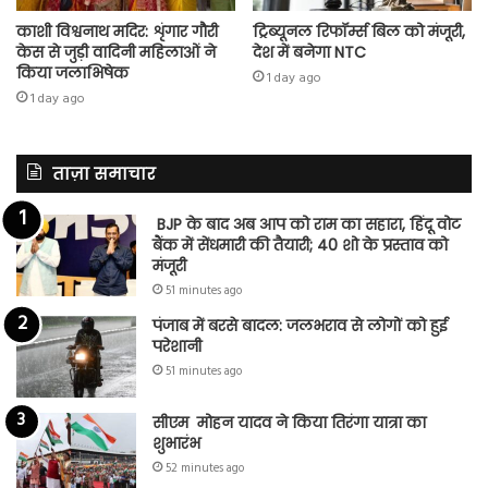
काशी विश्वनाथ मदिर: शृंगार गौरी
ट्रिब्यूनल रिफॉर्म्स बिल को मंजूरी,
केस से जुड़ी वादिनी महिलाओं ने
देश में बनेगा NTC
किया जलाभिषेक
1 day ago
1 day ago
ताज़ा समाचार
BJP के बाद अब आप को राम का सहारा, हिंदू वोट
बैंक में सेंधमारी की तैयारी; 40 शो के प्रस्ताव को
मंजूरी
51 minutes ago
पंजाब में बरसे बादल: जलभराव से लोगों को हुई
परेशानी
51 minutes ago
सीएम मोहन यादव ने किया तिरंगा यात्रा का
शुभारंभ
52 minutes ago