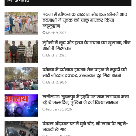
अपराध
पटना में खौफनाक वारदात: मोबाइल छीनने आए
बदमाशों ने युवक को चाकू मारकर किया
लहूलुहान
March 9, 2026
मुंगेली में लूट और हत्या के प्रयास का खुलासा, तीन
आरोपी गिरफ्तार
March 3, 2026
कोरबा में दर्दनाक हादसा: तेज वाहन ने स्कूटी को
मारी जोरदार टक्कर, उछलकर दूर गिरा शख्स
March 2, 2026
छत्तीसगढ़: सूरजपुर में हाईवे पर जाम लगाकर मना
रहे थे जन्मदिन, पुलिस ने दर्ज किया मामला
February 20, 2026
कंबल ओढ़कर घर में घुसे चोर, नौ लाख के गहने-
नकदी ले गए