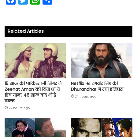
ce
wi
ha
ha
b
tt
ts
re
o
er
A
Related Articles
ok
p
p
15 साल की पाकिस्तानी सिंगर ने
Netflix पर रणवीर सिंह की
Zeenat Aman को दिया था ये
Dhurandhar ने रचा इतिहास
हिट गाना, 46 साल बाद भी है
24 hours ago
कल्ट
24 hours ago