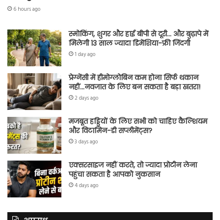
6 hours ago
स्मोकिंग, शुगर और हाई बीपी से दूरी… और बुढ़ापे में
मिलेगी 13 साल ज्यादा डिमेंशिया-फ्री जिंदगी
1 day ago
प्रेग्नेंसी में हीमोग्लोबिन कम होना सिर्फ थकान
नहीं…नवजात के लिए बन सकता है बड़ा खतरा!
2 days ago
मजबूत हड्डियों के लिए सभी को चाहिए कैल्शियम
और विटामिन-डी सप्लीमेंट्स?
3 days ago
एक्सरसाइज नहीं करते, तो ज्यादा प्रोटीन लेना
पहुंचा सकता है आपको नुकसान
4 days ago