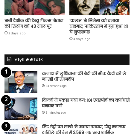
सनी देओल की डेब्यू फिल्म ‘बेताब’
‘कलम’ से सिनेमा को बनाया
की रिलीज को 43 साल पूरे
यादगार; पाकिस्तान में गुम हुआ था
ये सुपरस्टार
3 days ago
4 days ago
ताज़ा समाचार
कनाडा में लुधियाना की बेटी की माैत: कैदी को ले
जा रही थीं रमनदीप
24 seconds ago
दिल्ली में पकड़ा गया ठग: IGI एयरपोर्ट का कर्मचारी
बनकर ठगी
8 minutes ago
मिड एंट्री का छात्रों ने उठाया फायदा, डीयू स्नातक
दाखिले की रेस में 2,589 नए छात्र शामिल