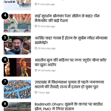
11 minutes ago
साई सुदर्शन श्रीलंका टेस्ट सीरीज से बाहर: टीम
मैनेजमेंट की बढ़ी टेंशन
15 minutes ago
आखिर कहां गायब हैं ईरान के सुप्रीम लीडर मोजतबा
खामेनेई?
20 minutes ago
भारतीय मूल की महिला पर लगा ‘स्टूडेंट वीजा फ्रॉड’
का झूठा आरोप
34 minutes ago
उत्तराखंड में विधानसभा चुनाव से पहले जनगणना
कराने की तैयारी; राज्य में ट्रायल हो चुका पूरा
1 hour ago
Badrinath Dham: सूखने के कगार पर बदरीश
झील, PMO ने लिया संज्ञान