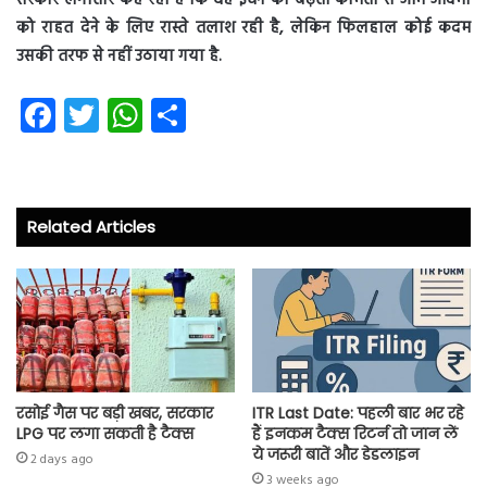
सरकार लगातार कह रही है कि वह ईंधन की बढ़ती कीमतों से आम आदमी
को राहत देने के लिए रास्ते तलाश रही है, लेकिन फिलहाल कोई कदम
उसकी तरफ से नहीं उठाया गया है.
Fa
T
W
S
ce
wi
ha
ha
b
tt
ts
re
o
er
A
Related Articles
ok
p
p
रसोई गैस पर बड़ी खबर, सरकार
ITR Last Date: पहली बार भर रहे
LPG पर लगा सकती है टैक्स
हैं इनकम टैक्स रिटर्न तो जान लें
ये जरूरी बातें और डेडलाइन
2 days ago
3 weeks ago