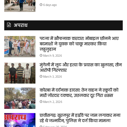
6 days ago
अपराध
पटना में खौफनाक वारदात: मोबाइल छीनने आए
बदमाशों ने युवक को चाकू मारकर किया
लहूलुहान
March 9, 2026
मुंगेली में लूट और हत्या के प्रयास का खुलासा, तीन
आरोपी गिरफ्तार
March 3, 2026
कोरबा में दर्दनाक हादसा: तेज वाहन ने स्कूटी को
मारी जोरदार टक्कर, उछलकर दूर गिरा शख्स
March 2, 2026
छत्तीसगढ़: सूरजपुर में हाईवे पर जाम लगाकर मना
रहे थे जन्मदिन, पुलिस ने दर्ज किया मामला