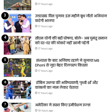
17 hours ago
उत्तराखंड विस चुनाव: इस महीने बूथ जीतो अभियान
करेगी भाजपा
17 hours ago
सीएम योगी की बड़ी घोषणा, बोले- अब घुमंतू समाज
को दर-दर की ठोकरें नहीं खानी पड़ेंगी
17 hours ago
संन्यास के बाद अजिंक्‍य रहाणे ने सुनाया MS
Dhoni से जुड़ा बेहद दिलचस्प किस्सा
17 hours ago
रॉबिन उथप्पा की भविष्यवाणी; पृथ्वी शॉ और
कांबली का नाम लेकर चेताया
17 hours ago
अमेरिका ने सख्त किए इमीग्रेशन रूल्स
18 hours ago