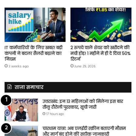
IT कर्मचारियों के लिए खबर! बड़ी
2 रुपये वाले शेयर को खरीदने की
कंपनी ने बदला सैलरी बढ़ाने का
मची होड़! 1 महीने में ही दे दिया 50%
नियम
रिटर्न
3 weeks ago
June 29, 2026
ताज़ा समाचार
उत्तराखंड: इन 13 महिलाओं को मिलेगा इस बार
तीलू रौतेली पुरस्कार, सूची जारी
17 hours ago
चारधाम यात्रा: अब एलईडी स्क्रीन बताएगी मौसम
और मार्ग बंद होने की सटीक जानकारी