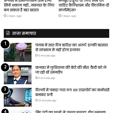
प्रेग्नेंसी में हीमोग्लोबिन कम होना
मजबूत हड्डियों के लिए सभी को
सिर्फ थकान नहीं…नवजात के लिए
चाहिए कैल्शियम और विटामिन-डी
बन सकता है बड़ा खतरा!
सप्लीमेंट्स?
2 days ago
3 days ago
ताज़ा समाचार
पंजाब में सात दिन बारिश का अलर्ट: हल्की बरसात
से तापमान में नहीं होगा इजाफा
6 minutes ago
कनाडा में लुधियाना की बेटी की माैत: कैदी को ले
जा रही थीं रमनदीप
9 minutes ago
दिल्ली में पकड़ा गया ठग: IGI एयरपोर्ट का कर्मचारी
बनकर ठगी
16 minutes ago
मिड एंट्री का छात्रों ने उठाया फायदा, डीयू स्नातक