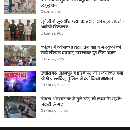
लहूलुहान
March 9, 2026
मुंगेली में लूट और हत्या के प्रयास का खुलासा, तीन
आरोपी गिरफ्तार
March 3, 2026
कोरबा में दर्दनाक हादसा: तेज वाहन ने स्कूटी को
मारी जोरदार टक्कर, उछलकर दूर गिरा शख्स
March 2, 2026
छत्तीसगढ़: सूरजपुर में हाईवे पर जाम लगाकर मना
रहे थे जन्मदिन, पुलिस ने दर्ज किया मामला
February 20, 2026
कंबल ओढ़कर घर में घुसे चोर, नौ लाख के गहने-
नकदी ले गए
February 11, 2026