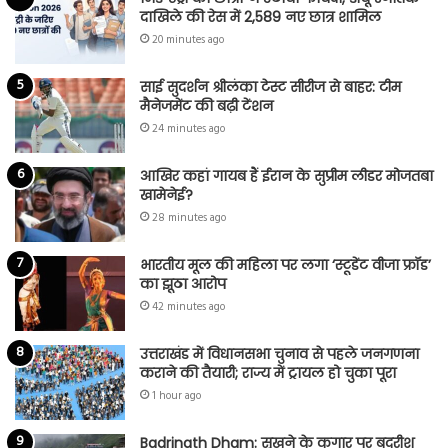
दाखिले की रेस में 2,589 नए छात्र शामिल
20 minutes ago
साई सुदर्शन श्रीलंका टेस्ट सीरीज से बाहर: टीम
मैनेजमेंट की बढ़ी टेंशन
24 minutes ago
आखिर कहां गायब हैं ईरान के सुप्रीम लीडर मोजतबा
खामेनेई?
28 minutes ago
भारतीय मूल की महिला पर लगा ‘स्टूडेंट वीजा फ्रॉड’
का झूठा आरोप
42 minutes ago
उत्तराखंड में विधानसभा चुनाव से पहले जनगणना
कराने की तैयारी; राज्य में ट्रायल हो चुका पूरा
1 hour ago
Badrinath Dham: सूखने के कगार पर बदरीश