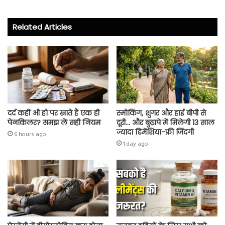
b
tt
ts
re
o
er
A
Related Articles
ok
p
p
दर्द कहीं भी हो पर खाते हैं एक ही
स्मोकिंग, शुगर और हाई बीपी से
पेनकिलर? समझ लें सही नियम
दूरी… और बुढ़ापे में मिलेगी 13 साल
ज्यादा डिमेंशिया-फ्री जिंदगी
6 hours ago
1 day ago