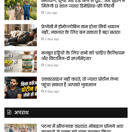
स्मोकिंग, शुगर और हाई बीपी से दूरी… और बुढ़ापे में
मिलेगी 13 साल ज्यादा डिमेंशिया-फ्री जिंदगी
1 day ago
प्रेग्नेंसी में हीमोग्लोबिन कम होना सिर्फ थकान
नहीं…नवजात के लिए बन सकता है बड़ा खतरा!
2 days ago
मजबूत हड्डियों के लिए सभी को चाहिए कैल्शियम
और विटामिन-डी सप्लीमेंट्स?
3 days ago
एक्सरसाइज नहीं करते, तो ज्यादा प्रोटीन लेना
पहुंचा सकता है आपको नुकसान
4 days ago
अपराध
पटना में खौफनाक वारदात: मोबाइल छीनने आए
बदमाशों ने युवक को चाकू मारकर किया