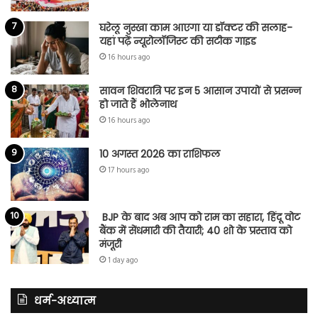
घरेलू नुस्खा काम आएगा या डॉक्टर की सलाह-
यहां पढ़ें न्यूरोलॉजिस्ट की सटीक गाइड
16 hours ago
सावन शिवरात्रि पर इन 5 आसान उपायों से प्रसन्न
हो जाते हैं भोलेनाथ
16 hours ago
10 अगस्त 2026 का राशिफल
17 hours ago
BJP के बाद अब आप को राम का सहारा, हिंदू वोट
बैंक में सेंधमारी की तैयारी; 40 शो के प्रस्ताव को
मंजूरी
1 day ago
धर्म-अध्यात्म