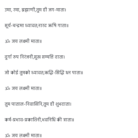
उमा, रमा, ब्रह्माणी,तुम ही जग-माता।
सूर्य-चन्द्रमा ध्यावत,नारद ऋषि गाता॥
ॐ जय लक्ष्मी माता॥
दुर्गा रुप निरंजनी,सुख सम्पत्ति दाता।
जो कोई तुमको ध्यावत,ऋद्धि-सिद्धि धन पाता॥
ॐ जय लक्ष्मी माता॥
तुम पाताल-निवासिनि,तुम ही शुभदाता।
कर्म-प्रभाव-प्रकाशिनी,भवनिधि की त्राता॥
ॐ जय लक्ष्मी माता॥