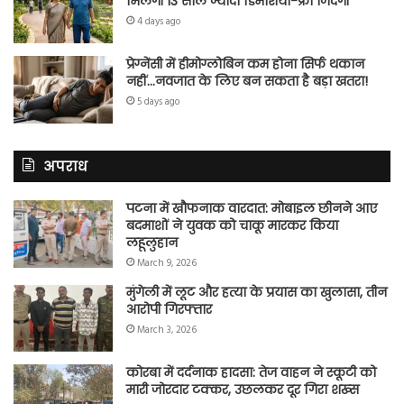
मिलेगी 13 साल ज्यादा डिमेंशिया-फ्री जिंदगी
4 days ago
प्रेग्नेंसी में हीमोग्लोबिन कम होना सिर्फ थकान
नहीं…नवजात के लिए बन सकता है बड़ा खतरा!
5 days ago
अपराध
पटना में खौफनाक वारदात: मोबाइल छीनने आए
बदमाशों ने युवक को चाकू मारकर किया
लहूलुहान
March 9, 2026
मुंगेली में लूट और हत्या के प्रयास का खुलासा, तीन
आरोपी गिरफ्तार
March 3, 2026
कोरबा में दर्दनाक हादसा: तेज वाहन ने स्कूटी को
मारी जोरदार टक्कर, उछलकर दूर गिरा शख्स