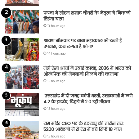
पटना में सीएम सम्राट चौधरी के नेतृत्व में निकली
तिरंगा यात्रा
13 hours ago
श्रावण सोमवार पर बाबा महाकाल भी रखते हैं
उपवास, कब लगता है भोग?
14 hours ago
मंत्री रेखा आर्या ने उठाई कांवड़, 2036 में भारत को
ओलंपिक की मेजबानी मिलने की कामना
15 hours ago
उत्तराखंड में दो जगह कांपी धरती, उत्तरकाशी में लगे
4.2 के झटके, टिहरी में 2.0 रही तीव्रता
15 hours ago
राम मंदिर CEO पद के इंटरव्यू की तारीख तय:
5200 आवेदनों में से रेस में बचे सिर्फ 18 नाम
15 hours ago