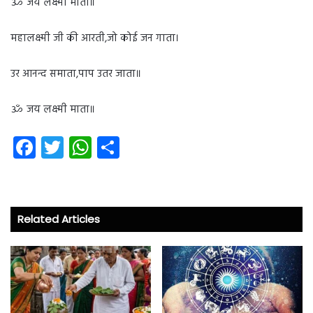
ॐ जय लक्ष्मी माता॥
महालक्ष्मी जी की आरती,जो कोई जन गाता।
उर आनन्द समाता,पाप उतर जाता॥
ॐ जय लक्ष्मी माता॥
Fa
T
W
S
ce
wi
ha
ha
b
tt
ts
re
o
er
A
Related Articles
ok
p
p