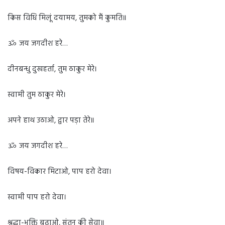
किस विधि मिलूं दयामय, तुमको मैं कुमति॥
ॐ जय जगदीश हरे…
दीनबन्धु दुखहर्ता, तुम ठाकुर मेरे।
स्वामी तुम ठाकुर मेरे।
अपने हाथ उठा‌ओ, द्वार पड़ा तेरे॥
ॐ जय जगदीश हरे…
विषय-विकार मिटा‌ओ, पाप हरो देवा।
स्वामी पाप हरो देवा।
श्रद्धा-भक्ति बढ़ा‌ओ, संतन की सेवा॥