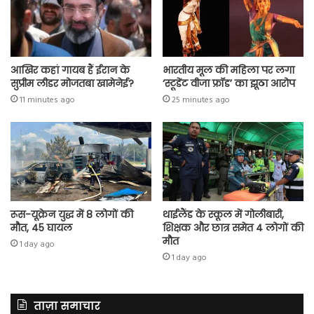
आखिर कहां गायब हैं ईरान के
भारतीय मूल की महिला पर लगा
सुप्रीम लीडर मोजतबा खामेनेई?
‘स्टूडेंट वीजा फ्रॉड’ का झूठा आरोप
11 minutes ago
25 minutes ago
रूस-यूक्रेन युद्ध में 8 लोगों की
थाईलैंड के स्कूल में गोलीबारी,
मौत, 45 घायल
शिक्षक और छात्र समेत 4 लोगों की
मौत
1 day ago
1 day ago
ताज़ा समाचार