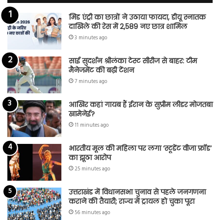
मिड एंट्री का छात्रों ने उठाया फायदा, डीयू स्नातक
दाखिले की रेस में 2,589 नए छात्र शामिल
3 minutes ago
साई सुदर्शन श्रीलंका टेस्ट सीरीज से बाहर: टीम
मैनेजमेंट की बढ़ी टेंशन
7 minutes ago
आखिर कहां गायब हैं ईरान के सुप्रीम लीडर मोजतबा
खामेनेई?
11 minutes ago
भारतीय मूल की महिला पर लगा ‘स्टूडेंट वीजा फ्रॉड’
का झूठा आरोप
25 minutes ago
उत्तराखंड में विधानसभा चुनाव से पहले जनगणना
कराने की तैयारी; राज्य में ट्रायल हो चुका पूरा
56 minutes ago