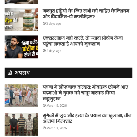
मजबूत हड्डियों के लिए सभी को चाहिए कैल्शियम
और विटामिन-डी सप्लीमेंट्स?
3 days ago
एक्सरसाइज नहीं करते, तो ज्यादा प्रोटीन लेना
पहुंचा सकता है आपको नुकसान
4 days ago
अपराध
पटना में खौफनाक वारदात: मोबाइल छीनने आए
बदमाशों ने युवक को चाकू मारकर किया
लहूलुहान
March 9, 2026
मुंगेली में लूट और हत्या के प्रयास का खुलासा, तीन
आरोपी गिरफ्तार
March 3, 2026