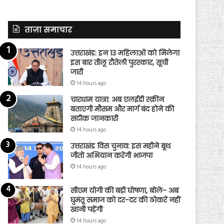
ताज़ा समाचार
उत्तराखंड: इन 13 महिलाओं को मिलेगा
इस बार तीलू रौतेली पुरस्कार, सूची
जारी
14 hours ago
चारधाम यात्रा: अब एलईडी स्क्रीन
बताएगी मौसम और मार्ग बंद होने की
सटीक जानकारी
14 hours ago
उत्तराखंड विस चुनाव: इस महीने बूथ
जीतो अभियान करेगी भाजपा
14 hours ago
सीएम योगी की बड़ी घोषणा, बोले- अब
घुमंतू समाज को दर-दर की ठोकरें नहीं
खानी पड़ेंगी
14 hours ago