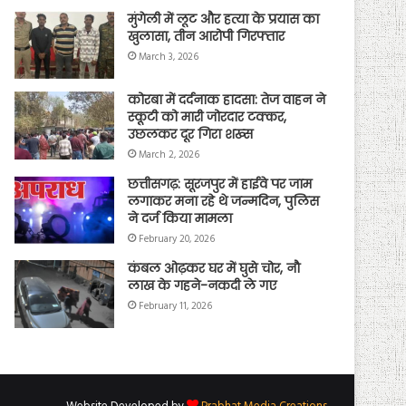
मुंगेली में लूट और हत्या के प्रयास का
खुलासा, तीन आरोपी गिरफ्तार
March 3, 2026
कोरबा में दर्दनाक हादसा: तेज वाहन ने
स्कूटी को मारी जोरदार टक्कर,
उछलकर दूर गिरा शख्स
March 2, 2026
छत्तीसगढ़: सूरजपुर में हाईवे पर जाम
लगाकर मना रहे थे जन्मदिन, पुलिस
ने दर्ज किया मामला
February 20, 2026
कंबल ओढ़कर घर में घुसे चोर, नौ
लाख के गहने-नकदी ले गए
February 11, 2026