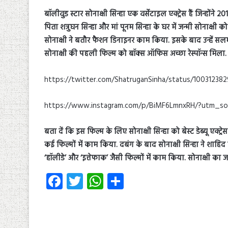
बॉलीवुड स्टार सोनाक्षी सिन्हा एक वर्सेटाइल एक्ट्रेस हैं जिन्होंन
पिता शत्रुघन सिन्हा और मां पूनम सिन्हा के घर में जन्मी सोनाक्ष
सोनाक्षी ने बतौर फैशन डिनाइनर काम किया. इसके बाद उन्हें सलमान
सोनाक्षी की पहली फिल्म को बॉक्स ऑफिस अच्छा रेस्पॉन्स मिला.
https://twitter.com/ShatruganSinha/status/10031238
https://www.instagram.com/p/BiMF6LmnxRH/?utm_s
बता दें कि इस फिल्म के लिए सोनाक्षी सिन्हा को बेस्ट डेब्यू एक्
कई फिल्मों में काम किया. दबंग के बाद सोनाक्षी सिन्हा ने शाहिद 
‘हॉलीडे’ और ‘इत्तेफाक’ जैसी फिल्मों में काम किया. सोनाक्षी का 
Fa
T
W
S
ce
wi
ha
ha
b
tt
ts
re