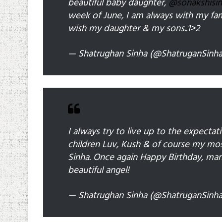
beautiful baby daughter,
@sonakshisi
week of June, I am always with my famil
wish my daughter & my sons..1>2
— Shatrughan Sinha (@ShatruganSinh
I always try to live up to the expectat
children Luv, Kush & of course my most
Sinha. Once again Happy Birthday, ma
beautiful angel!
— Shatrughan Sinha (@ShatruganSinh