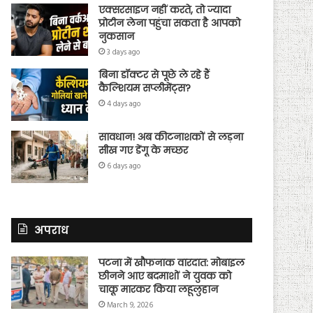
एक्सरसाइज नहीं करते, तो ज्यादा
प्रोटीन लेना पहुंचा सकता है आपको
नुकसान
3 days ago
बिना डॉक्टर से पूछे ले रहे हैं
कैल्शियम सप्लीमेंट्स?
4 days ago
सावधान! अब कीटनाशकों से लड़ना
सीख गए डेंगू के मच्छर
6 days ago
अपराध
पटना में खौफनाक वारदात: मोबाइल
छीनने आए बदमाशों ने युवक को
चाकू मारकर किया लहूलुहान
March 9, 2026