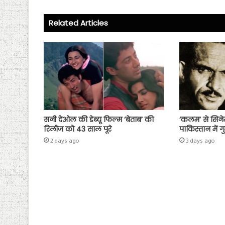
o
er
A
ok
p
Related Articles
p
सनी देओल की डेब्यू फिल्म ‘बेताब’ की
‘कलम’ से सिने
रिलीज को 43 साल पूरे
पाकिस्तान में ग
2 days ago
3 days ago