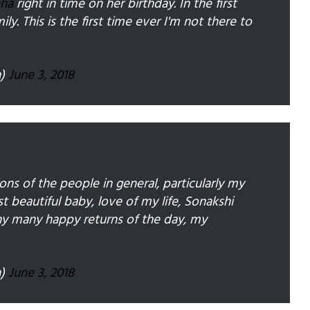
nha
right in time on her birthday. In the first
y. This is the first time ever I'm not there to
a)
June 3, 2018
ions of the people in general, particularly my
 beautiful baby, love of my life, Sonakshi
ny many happy returns of the day, my
a)
June 3, 2018