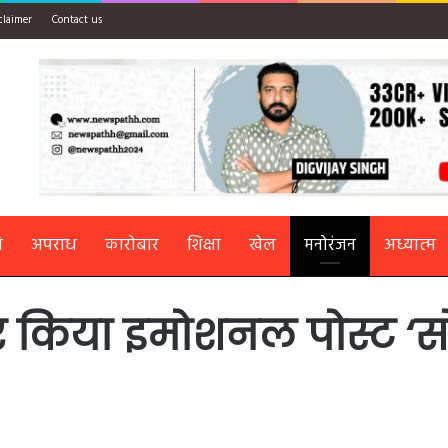
claimer
Contact us
ि
अपराध
कारोबार
शिक्षा
खेल
मनोरंजन
अध्यात्म
ेयर किया इमोशनल पोस्ट ‘सो