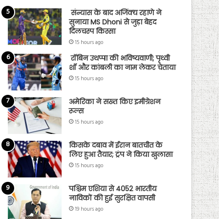
संन्यास के बाद अजिंक्‍य रहाणे ने
सुनाया MS Dhoni से जुड़ा बेहद
दिलचस्प किस्सा
15 hours ago
रॉबिन उथप्पा की भविष्यवाणी; पृथ्वी
शॉ और कांबली का नाम लेकर चेताया
15 hours ago
अमेरिका ने सख्त किए इमीग्रेशन
रूल्स
15 hours ago
किसके दबाव में ईरान बातचीत के
लिए हुआ तैयार; ट्रंप ने किया खुलासा
15 hours ago
पश्चिम एशिया से 4052 भारतीय
नाविकों की हुई सुरक्षित वापसी
19 hours ago