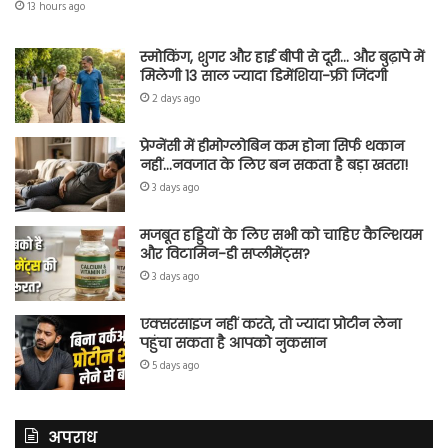
13 hours ago
स्मोकिंग, शुगर और हाई बीपी से दूरी… और बुढ़ापे में
मिलेगी 13 साल ज्यादा डिमेंशिया-फ्री जिंदगी
2 days ago
प्रेग्नेंसी में हीमोग्लोबिन कम होना सिर्फ थकान
नहीं…नवजात के लिए बन सकता है बड़ा खतरा!
3 days ago
मजबूत हड्डियों के लिए सभी को चाहिए कैल्शियम
और विटामिन-डी सप्लीमेंट्स?
3 days ago
एक्सरसाइज नहीं करते, तो ज्यादा प्रोटीन लेना
पहुंचा सकता है आपको नुकसान
5 days ago
अपराध