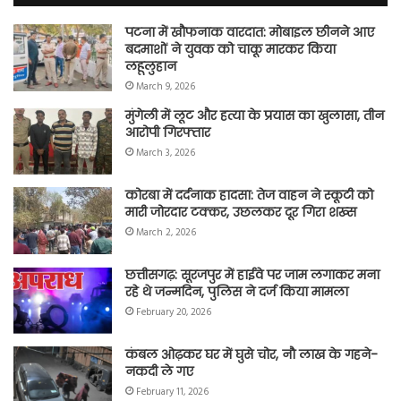
पटना में खौफनाक वारदात: मोबाइल छीनने आए
बदमाशों ने युवक को चाकू मारकर किया
लहूलुहान
March 9, 2026
मुंगेली में लूट और हत्या के प्रयास का खुलासा, तीन
आरोपी गिरफ्तार
March 3, 2026
कोरबा में दर्दनाक हादसा: तेज वाहन ने स्कूटी को
मारी जोरदार टक्कर, उछलकर दूर गिरा शख्स
March 2, 2026
छत्तीसगढ़: सूरजपुर में हाईवे पर जाम लगाकर मना
रहे थे जन्मदिन, पुलिस ने दर्ज किया मामला
February 20, 2026
कंबल ओढ़कर घर में घुसे चोर, नौ लाख के गहने-
नकदी ले गए
February 11, 2026