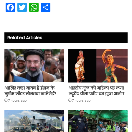
Fa
T
W
S
ce
wi
ha
ha
b
tt
ts
re
o
er
A
Related Articles
ok
p
p
आखिर कहां गायब हैं ईरान के
भारतीय मूल की महिला पर लगा
सुप्रीम लीडर मोजतबा खामेनेई?
‘स्टूडेंट वीजा फ्रॉड’ का झूठा आरोप
7 hours ago
7 hours ago