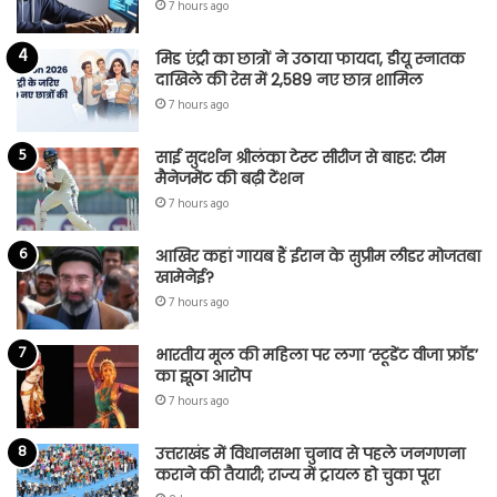
7 hours ago
मिड एंट्री का छात्रों ने उठाया फायदा, डीयू स्नातक
दाखिले की रेस में 2,589 नए छात्र शामिल
7 hours ago
साई सुदर्शन श्रीलंका टेस्ट सीरीज से बाहर: टीम
मैनेजमेंट की बढ़ी टेंशन
7 hours ago
आखिर कहां गायब हैं ईरान के सुप्रीम लीडर मोजतबा
खामेनेई?
7 hours ago
भारतीय मूल की महिला पर लगा ‘स्टूडेंट वीजा फ्रॉड’
का झूठा आरोप
7 hours ago
उत्तराखंड में विधानसभा चुनाव से पहले जनगणना
कराने की तैयारी; राज्य में ट्रायल हो चुका पूरा