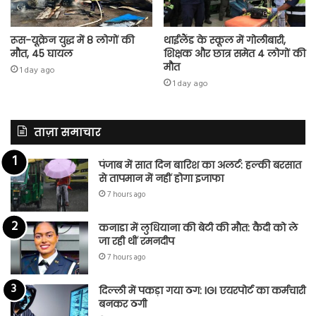
रूस-यूक्रेन युद्ध में 8 लोगों की
थाईलैंड के स्कूल में गोलीबारी,
मौत, 45 घायल
शिक्षक और छात्र समेत 4 लोगों की
मौत
1 day ago
1 day ago
ताज़ा समाचार
पंजाब में सात दिन बारिश का अलर्ट: हल्की बरसात
से तापमान में नहीं होगा इजाफा
7 hours ago
कनाडा में लुधियाना की बेटी की माैत: कैदी को ले
जा रही थीं रमनदीप
7 hours ago
दिल्ली में पकड़ा गया ठग: IGI एयरपोर्ट का कर्मचारी
बनकर ठगी