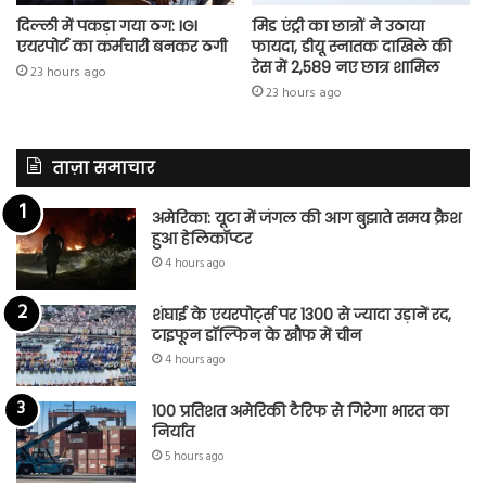
दिल्ली में पकड़ा गया ठग: IGI
मिड एंट्री का छात्रों ने उठाया
एयरपोर्ट का कर्मचारी बनकर ठगी
फायदा, डीयू स्नातक दाखिले की
रेस में 2,589 नए छात्र शामिल
23 hours ago
23 hours ago
ताज़ा समाचार
अमेरिका: यूटा में जंगल की आग बुझाते समय क्रैश
हुआ हेलिकॉप्टर
4 hours ago
शंघाई के एयरपोर्ट्स पर 1300 से ज्यादा उड़ानें रद,
टाइफून डॉल्फिन के खौफ में चीन
4 hours ago
100 प्रतिशत अमेरिकी टैरिफ से गिरेगा भारत का
निर्यात
5 hours ago