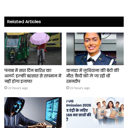
ce
wi
ha
ha
b
tt
ts
re
o
er
A
Related Articles
ok
p
p
पंजाब में सात दिन बारिश का
कनाडा में लुधियाना की बेटी की
अलर्ट: हल्की बरसात से तापमान में
माैत: कैदी को ले जा रही थीं
नहीं होगा इजाफा
रमनदीप
23 hours ago
23 hours ago