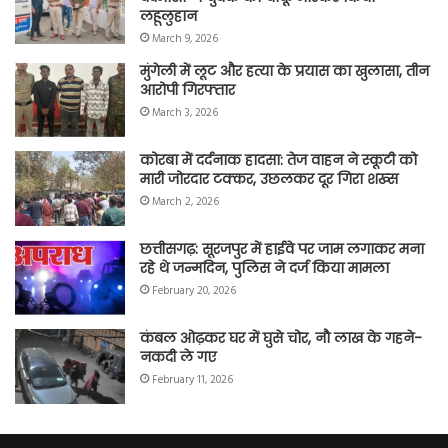
लहूलुहान
March 9, 2026
मुंगेली में लूट और हत्या के प्रयास का खुलासा, तीन
आरोपी गिरफ्तार
March 3, 2026
कोरबा में दर्दनाक हादसा: तेज वाहन ने स्कूटी को
मारी जोरदार टक्कर, उछलकर दूर गिरा शख्स
March 2, 2026
छत्तीसगढ़: सूरजपुर में हाईवे पर जाम लगाकर मना
रहे थे जन्मदिन, पुलिस ने दर्ज किया मामला
February 20, 2026
कंबल ओढ़कर घर में घुसे चोर, नौ लाख के गहने-
नकदी ले गए
February 11, 2026