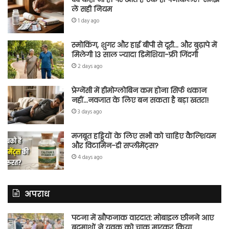
लें सही नियम
1 day ago
स्मोकिंग, शुगर और हाई बीपी से दूरी… और बुढ़ापे में
मिलेगी 13 साल ज्यादा डिमेंशिया-फ्री जिंदगी
2 days ago
प्रेग्नेंसी में हीमोग्लोबिन कम होना सिर्फ थकान
नहीं…नवजात के लिए बन सकता है बड़ा खतरा!
3 days ago
मजबूत हड्डियों के लिए सभी को चाहिए कैल्शियम
और विटामिन-डी सप्लीमेंट्स?
4 days ago
अपराध
पटना में खौफनाक वारदात: मोबाइल छीनने आए
बदमाशों ने युवक को चाकू मारकर किया