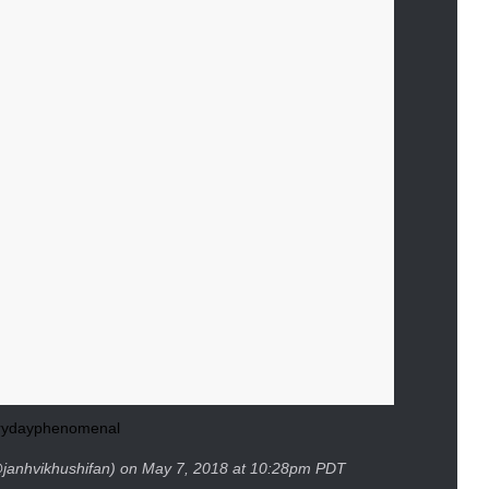
rydayphenomenal
janhvikhushifan) on May 7, 2018 at 10:28pm PDT