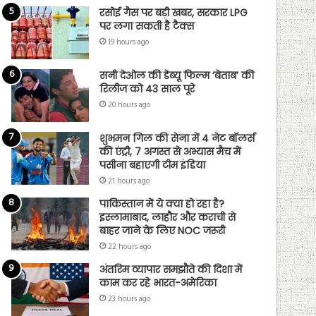
रसोई गैस पर बड़ी खबर, सरकार LPG
पर लगा सकती है टैक्स
19 hours ago
सनी देओल की डेब्यू फिल्म ‘बेताब’ की
रिलीज को 43 साल पूरे
20 hours ago
शुभमन गिल की सेना में 4 नेट बॉलर्स
की एंट्री, 7 अगस्त से अभ्यास मैच में
पसीना बहाएगी टीम इंडिया
21 hours ago
पाकिस्तान में ये क्या हो रहा है?
इस्लामाबाद, लाहौर और कराची से
बाहर जाने के लिए NOC जरूरी
22 hours ago
अंतरिम व्यापार समझौते की दिशा में
काम कर रहे भारत-अमेरिका
23 hours ago