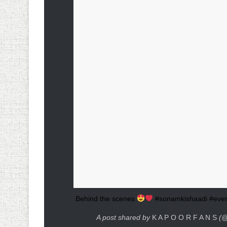
Behind the scenes
#sonamkishaadi #eve
A post shared by
K A P O O R F A N S
(@