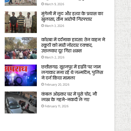
March 9, 2026
मुंगेली में लूट और हत्या के प्रयास का
खुलासा, तीन आरोपी गिरफ्तार
March 3, 2026
कोरबा में दर्दनाक हादसा: तेज वाहन ने
स्कूटी को मारी जोरदार टक्कर,
उछलकर दूर गिरा शख्स
March 2, 2026
छत्तीसगढ़: सूरजपुर में हाईवे पर जाम
लगाकर मना रहे थे जन्मदिन, पुलिस
ने दर्ज किया मामला
February 20, 2026
कंबल ओढ़कर घर में घुसे चोर, नौ
लाख के गहने-नकदी ले गए
February 11, 2026