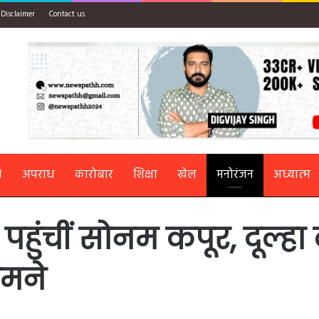
Disclaimer
Contact us
ि
अपराध
कारोबार
शिक्षा
खेल
मनोरंजन
अध्यात्म
रे पहुंचीं सोनम कपूर, दूल
ामने