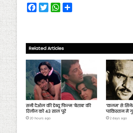
Fa
T
W
S
ce
wi
ha
ha
b
tt
ts
re
o
er
A
ok
p
Related Articles
p
सनी देओल की डेब्यू फिल्म ‘बेताब’ की
‘कलम’ से सिने
रिलीज को 43 साल पूरे
पाकिस्तान में ग
20 hours ago
2 days ago