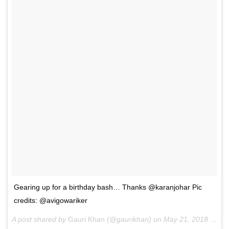
Gearing up for a birthday bash… Thanks @karanjohar Pic
credits: @avigowariker
A post shared by
Gauri Khan
(@gaurikhan) on
May 21, 2018 at 5:12am PDT