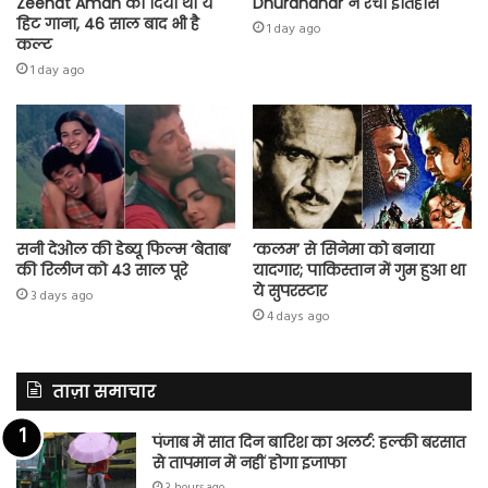
Zeenat Aman को दिया था ये
Dhurandhar ने रचा इतिहास
हिट गाना, 46 साल बाद भी है
1 day ago
कल्ट
1 day ago
सनी देओल की डेब्यू फिल्म ‘बेताब’
‘कलम’ से सिनेमा को बनाया
की रिलीज को 43 साल पूरे
यादगार; पाकिस्तान में गुम हुआ था
ये सुपरस्टार
3 days ago
4 days ago
ताज़ा समाचार
पंजाब में सात दिन बारिश का अलर्ट: हल्की बरसात
से तापमान में नहीं होगा इजाफा
3 hours ago