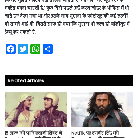
कि वह मुझसे एक्टिंग नहीं सीखना चाहती है. वह अपने बलबूते पर एक
एक्‍ट्रेस बनना चाहती है.’ कुछ दिनों पहले उन्हें करण जौहर के ऑफिस में भी
जाते हुए देखा गया था और उसके बाद सुहाना के फोटोशूट की कई तस्वीरें
भी सामने आई थी, जिससे साफ हो गया कि सुहाना भी जल्द ही बॉलीवुड में
डेब्यू कर सकती है.
Fa
T
W
S
ce
wi
ha
ha
b
tt
ts
re
o
er
A
Related Articles
ok
p
p
15 साल की पाकिस्तानी सिंगर ने
Netflix पर रणवीर सिंह की