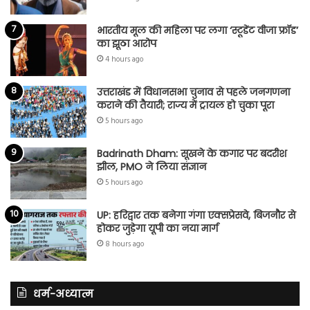
भारतीय मूल की महिला पर लगा ‘स्टूडेंट वीजा फ्रॉड’
का झूठा आरोप
4 hours ago
उत्तराखंड में विधानसभा चुनाव से पहले जनगणना
कराने की तैयारी; राज्य में ट्रायल हो चुका पूरा
5 hours ago
Badrinath Dham: सूखने के कगार पर बदरीश
झील, PMO ने लिया संज्ञान
5 hours ago
UP: हरिद्वार तक बनेगा गंगा एक्सप्रेसवे, बिजनौर से
होकर जुड़ेगा यूपी का नया मार्ग
8 hours ago
धर्म-अध्यात्म