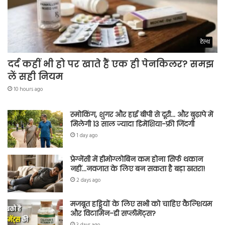
हेल्थ
दर्द कहीं भी हो पर खाते हैं एक ही पेनकिलर? समझ
लें सही नियम
10 hours ago
स्मोकिंग, शुगर और हाई बीपी से दूरी… और बुढ़ापे में
मिलेगी 13 साल ज्यादा डिमेंशिया-फ्री जिंदगी
1 day ago
प्रेग्नेंसी में हीमोग्लोबिन कम होना सिर्फ थकान
नहीं…नवजात के लिए बन सकता है बड़ा खतरा!
2 days ago
मजबूत हड्डियों के लिए सभी को चाहिए कैल्शियम
और विटामिन-डी सप्लीमेंट्स?