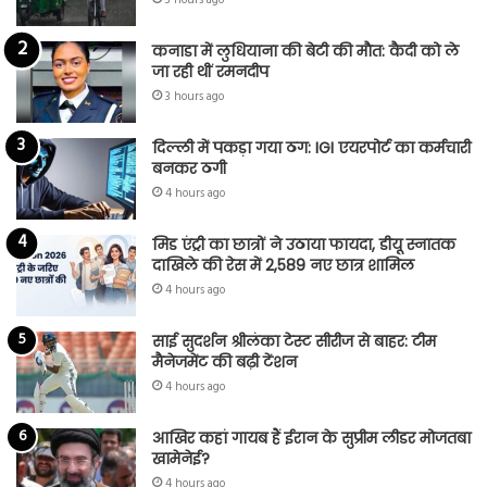
कनाडा में लुधियाना की बेटी की माैत: कैदी को ले
जा रही थीं रमनदीप
3 hours ago
दिल्ली में पकड़ा गया ठग: IGI एयरपोर्ट का कर्मचारी
बनकर ठगी
4 hours ago
मिड एंट्री का छात्रों ने उठाया फायदा, डीयू स्नातक
दाखिले की रेस में 2,589 नए छात्र शामिल
4 hours ago
साई सुदर्शन श्रीलंका टेस्ट सीरीज से बाहर: टीम
मैनेजमेंट की बढ़ी टेंशन
4 hours ago
आखिर कहां गायब हैं ईरान के सुप्रीम लीडर मोजतबा
खामेनेई?
4 hours ago