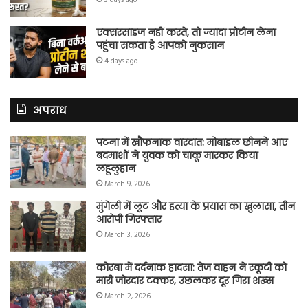
3 days ago
एक्सरसाइज नहीं करते, तो ज्यादा प्रोटीन लेना
पहुंचा सकता है आपको नुकसान
4 days ago
अपराध
पटना में खौफनाक वारदात: मोबाइल छीनने आए
बदमाशों ने युवक को चाकू मारकर किया
लहूलुहान
March 9, 2026
मुंगेली में लूट और हत्या के प्रयास का खुलासा, तीन
आरोपी गिरफ्तार
March 3, 2026
कोरबा में दर्दनाक हादसा: तेज वाहन ने स्कूटी को
मारी जोरदार टक्कर, उछलकर दूर गिरा शख्स
March 2, 2026