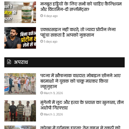
मजबूत हड्डियों के लिए सभी को चाहिए कैल्शियम
और विटामिन-डी सप्लीमेंट्स?
4 days ago
एक्सरसाइज नहीं करते, तो ज्यादा प्रोटीन लेना
पहुंचा सकता है आपको नुकसान
5 days ago
अपराध
पटना में खौफनाक वारदात: मोबाइल छीनने आए
बदमाशों ने युवक को चाकू मारकर किया
लहूलुहान
March 9, 2026
मुंगेली में लूट और हत्या के प्रयास का खुलासा, तीन
आरोपी गिरफ्तार
March 3, 2026
कोरबा में दर्दनाक हादसा: तेज वाहन ने स्कूटी को