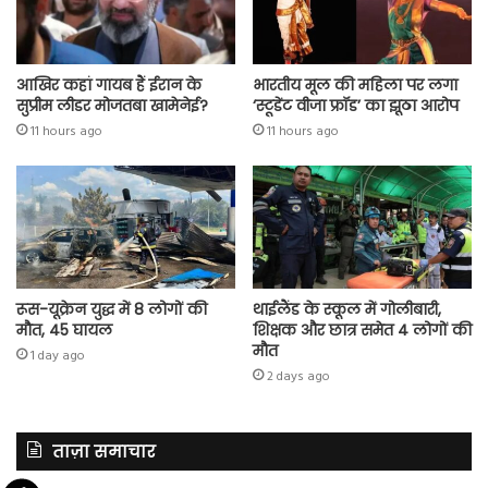
आखिर कहां गायब हैं ईरान के
भारतीय मूल की महिला पर लगा
सुप्रीम लीडर मोजतबा खामेनेई?
‘स्टूडेंट वीजा फ्रॉड’ का झूठा आरोप
11 hours ago
11 hours ago
रूस-यूक्रेन युद्ध में 8 लोगों की
थाईलैंड के स्कूल में गोलीबारी,
मौत, 45 घायल
शिक्षक और छात्र समेत 4 लोगों की
मौत
1 day ago
2 days ago
ताज़ा समाचार