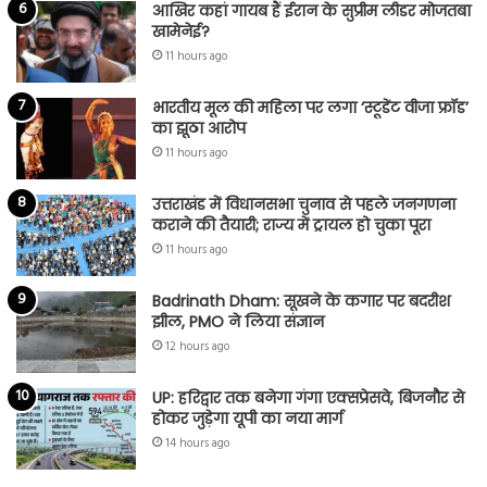
आखिर कहां गायब हैं ईरान के सुप्रीम लीडर मोजतबा
खामेनेई?
11 hours ago
भारतीय मूल की महिला पर लगा ‘स्टूडेंट वीजा फ्रॉड’
का झूठा आरोप
11 hours ago
उत्तराखंड में विधानसभा चुनाव से पहले जनगणना
कराने की तैयारी; राज्य में ट्रायल हो चुका पूरा
11 hours ago
Badrinath Dham: सूखने के कगार पर बदरीश
झील, PMO ने लिया संज्ञान
12 hours ago
UP: हरिद्वार तक बनेगा गंगा एक्सप्रेसवे, बिजनौर से
होकर जुड़ेगा यूपी का नया मार्ग
14 hours ago