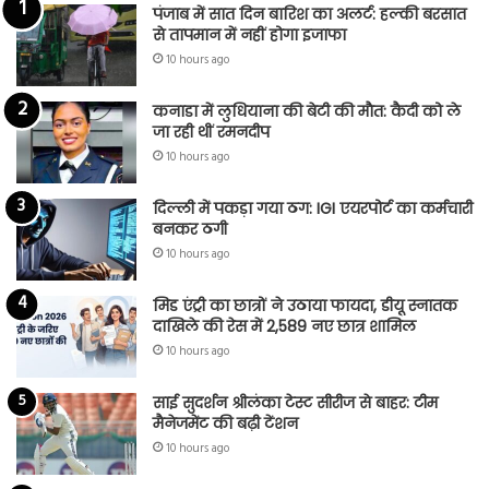
पंजाब में सात दिन बारिश का अलर्ट: हल्की बरसात
से तापमान में नहीं होगा इजाफा
10 hours ago
कनाडा में लुधियाना की बेटी की माैत: कैदी को ले
जा रही थीं रमनदीप
10 hours ago
दिल्ली में पकड़ा गया ठग: IGI एयरपोर्ट का कर्मचारी
बनकर ठगी
10 hours ago
मिड एंट्री का छात्रों ने उठाया फायदा, डीयू स्नातक
दाखिले की रेस में 2,589 नए छात्र शामिल
10 hours ago
साई सुदर्शन श्रीलंका टेस्ट सीरीज से बाहर: टीम
मैनेजमेंट की बढ़ी टेंशन
10 hours ago