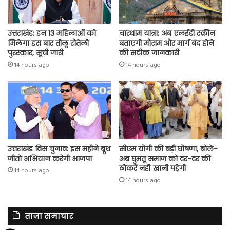
उत्तराखंड: इन 13 महिलाओं को
चारधाम यात्रा: अब एलईडी स्क्रीन
मिलेगा इस बार तीलू रौतेली
बताएगी मौसम और मार्ग बंद होने
पुरस्कार, सूची जारी
की सटीक जानकारी
14 hours ago
14 hours ago
उत्तराखंड विस चुनाव: इस महीने बूथ
सीएम योगी की बड़ी घोषणा, बोले-
जीतो अभियान करेगी भाजपा
अब घुमंतू समाज को दर-दर की
ठोकरें नहीं खानी पड़ेंगी
14 hours ago
14 hours ago
ताज़ा समाचार