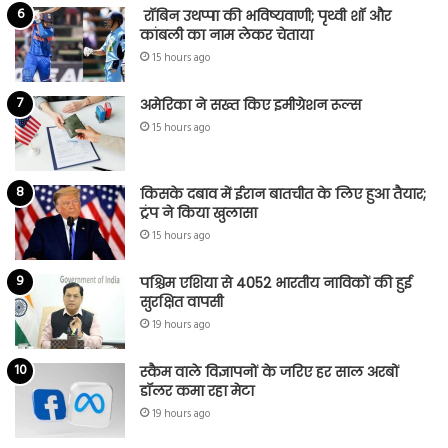
रॉबिन उथप्पा की भविष्यवाणी; पृथ्वी शॉ और
कांबली का नाम लेकर चेताया
15 hours ago
अमेरिका ने सख्त किए इमीग्रेशन रूल्स
15 hours ago
किसके दबाव में ईरान बातचीत के लिए हुआ तैयार;
ट्रंप ने किया खुलासा
15 hours ago
पश्चिम एशिया से 4052 भारतीय नाविकों की हुई
सुरक्षित वापसी
19 hours ago
स्कैम वाले विज्ञापनों के जरिए हर साल अरबों
डॉलर कमा रहा मेटा
19 hours ago