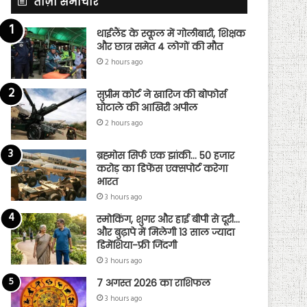
ताज़ा समाचार
थाईलैंड के स्कूल में गोलीबारी, शिक्षक
और छात्र समेत 4 लोगों की मौत
2 hours ago
सुप्रीम कोर्ट ने खारिज की बोफोर्स
घोटाले की आखिरी अपील
2 hours ago
ब्रह्मोस सिर्फ एक झांकी… 50 हजार
करोड़ का डिफेंस एक्सपोर्ट करेगा
भारत
3 hours ago
स्मोकिंग, शुगर और हाई बीपी से दूरी…
और बुढ़ापे में मिलेगी 13 साल ज्यादा
डिमेंशिया-फ्री जिंदगी
3 hours ago
7 अगस्त 2026 का राशिफल
3 hours ago