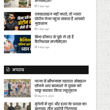
सप्लीमेंट्स?
2 days ago
एक्सरसाइज नहीं करते, तो ज्यादा
प्रोटीन लेना पहुंचा सकता है आपको
नुकसान
3 days ago
बिना डॉक्टर से पूछे ले रहे हैं
कैल्शियम सप्लीमेंट्स?
4 days ago
अपराध
पटना में खौफनाक वारदात: मोबाइल
छीनने आए बदमाशों ने युवक को
चाकू मारकर किया लहूलुहान
March 9, 2026
मुंगेली में लूट और हत्या के प्रयास का
खुलासा, तीन आरोपी गिरफ्तार