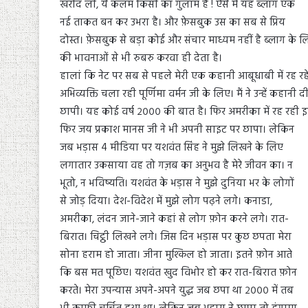
खरीद ली, ये कलम किसी का गुलाम है ! ऐसे में यह ब्लाग एक
नई ताकत बन कर उभरा है। और फ़ेसबुक उस का सब से प्रिय
दोस्त। फ़ेसबुक से बड़ा कोई और संचार माध्यम नहीं है ब्लाग के
की भावनाओं से भी रुबरु करवा ही देता है।
हालां कि नेट पर सब से पहले मेरी एक कहानी आबूधाबी में रह रहे 
अभिव्यक्ति चला रही पूर्णिमा वर्मन जी के लिए। मैं ने उन्हें कहानी
छापी। यह कोई वर्ष २००० की बात है। फिर अमरीका में रह रही इल
फिर जय प्रकाश मानस जी ने भी अपनी साइट पर छापा। लेकिन
जब भड़ास 4 मीडिया पर यशवंत सिंह ने मुझे लिखने के लिए
लगातार उकसाया वह तो गज़ब का अनुभव है मेरे जीवन का। न
भूतो, न भविष्यति। यशवंत के भड़ास ने मुझे दुनिया भर के लोगों
से जोड़ दिया। देश-विदेश में मुझे लोग पढ़ने लगे। कनाडा,
अमरीका, लंदन जाने-जाने कहां से लोग फ़ोन करने लगे। रात-
बिरात। चिट्ठी लिखने लगे। जिस दिन भड़ास पर कुछ छपता मेरा
सोना हराम हो जाता। जीना मुश्किल हो जाता। इतने फ़ोन आते
कि बस मत पूछिए। यशवंत खुद विभोर हो कर रात-बिरात फ़ोन
करते। मेरा उपन्यास अपने-अपने युद्ध जब छपा था २००० में तब