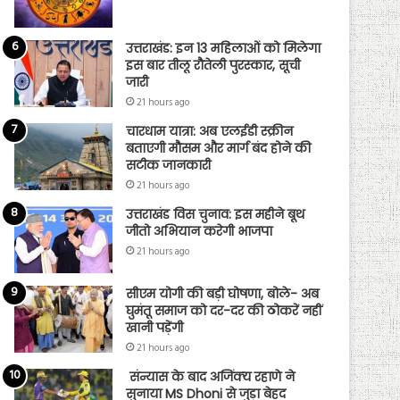
उत्तराखंड: इन 13 महिलाओं को मिलेगा
इस बार तीलू रौतेली पुरस्कार, सूची
जारी
21 hours ago
चारधाम यात्रा: अब एलईडी स्क्रीन
बताएगी मौसम और मार्ग बंद होने की
सटीक जानकारी
21 hours ago
उत्तराखंड विस चुनाव: इस महीने बूथ
जीतो अभियान करेगी भाजपा
21 hours ago
सीएम योगी की बड़ी घोषणा, बोले- अब
घुमंतू समाज को दर-दर की ठोकरें नहीं
खानी पड़ेंगी
21 hours ago
संन्यास के बाद अजिंक्‍य रहाणे ने
सुनाया MS Dhoni से जुड़ा बेहद