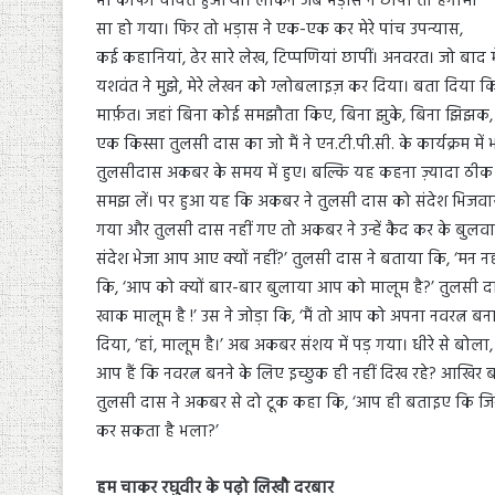
भी काफी चर्चित हुआ था। लेकिन जब भड़ास ने छापा तो हंगामा
सा हो गया। फिर तो भड़ास ने एक-एक कर मेरे पांच उपन्यास,
कई कहानियां, ढेर सारे लेख, टिप्पणियां छापीं। अनवरत। जो बाद
यशवंत ने मुझे, मेरे लेखन को ग्लोबलाइज़ कर दिया। बता दिया क
मार्फ़त। जहां बिना कोई समझौता किए, बिना झुके, बिना झिझक, 
एक किस्सा तुलसी दास का जो मैं ने एन.टी.पी.सी. के कार्यक्रम में 
तुलसीदास अकबर के समय में हुए। बल्कि यह कहना ज़्यादा ठीक 
समझ लें। पर हुआ यह कि अकबर ने तुलसी दास को संदेश भिजवाय
गया और तुलसी दास नहीं गए तो अकबर ने उन्हें कैद कर के बुलव
संदेश भेजा आप आए क्यों नहीं?’ तुलसी दास ने बताया कि, ‘मन
कि, ‘आप को क्यों बार-बार बुलाया आप को मालूम है?’ तुलसी दा
खाक मालूम है !’ उस ने जोड़ा कि, ‘मैं तो आप को अपना नवरत्न बन
दिया, ‘हां, मालूम है।’ अब अकबर संशय में पड़ गया। धीरे से बोला,
आप हैं कि नवरत्न बनने के लिए इच्छुक ही नहीं दिख रहे? आखिर बा
तुलसी दास ने अकबर से दो टूक कहा कि, ‘आप ही बताइए कि ज
कर सकता है भला?’
हम चाकर रघुवीर के पढ़ो लिखौ दरबार