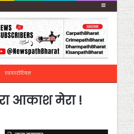
Sidebar
एडवरटोरियल
रा आकाश मेरा !