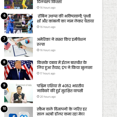
दिलचस्प किस्सा
16 hours ago
रॉबिन उथप्पा की भविष्यवाणी; पृथ्वी
शॉ और कांबली का नाम लेकर चेताया
16 hours ago
अमेरिका ने सख्त किए इमीग्रेशन
रूल्स
16 hours ago
किसके दबाव में ईरान बातचीत के
लिए हुआ तैयार; ट्रंप ने किया खुलासा
17 hours ago
पश्चिम एशिया से 4052 भारतीय
नाविकों की हुई सुरक्षित वापसी
20 hours ago
स्कैम वाले विज्ञापनों के जरिए हर
साल अरबों डॉलर कमा रहा मेटा