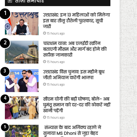
ताज़ा समाचार
उत्तराखंड: इन 13 महिलाओं को मिलेगा
इस बार तीलू रौतेली पुरस्कार, सूची
जारी
15 hours ago
चारधाम यात्रा: अब एलईडी स्क्रीन
बताएगी मौसम और मार्ग बंद होने की
सटीक जानकारी
15 hours ago
उत्तराखंड विस चुनाव: इस महीने बूथ
जीतो अभियान करेगी भाजपा
15 hours ago
सीएम योगी की बड़ी घोषणा, बोले- अब
घुमंतू समाज को दर-दर की ठोकरें नहीं
खानी पड़ेंगी
15 hours ago
संन्यास के बाद अजिंक्‍य रहाणे ने
सुनाया MS Dhoni से जुड़ा बेहद