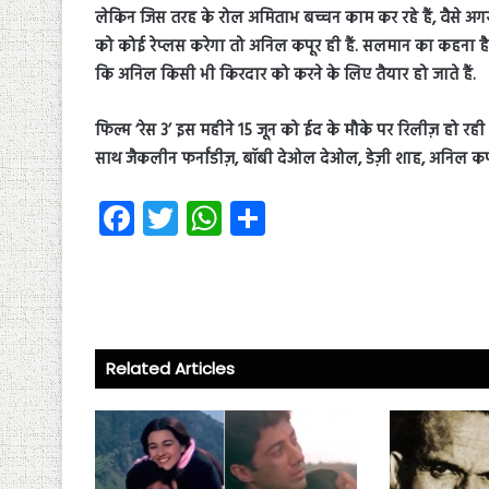
लेकिन जिस तरह के रोल अमिताभ बच्चन काम कर रहे हैं, वैसे अगर
को कोई रेप्लस करेगा तो अनिल कपूर ही हैं. सलमान का कहना ह
कि अनिल किसी भी किरदार को करने के लिए तैयार हो जाते हैं.
फिल्म ‘रेस 3’ इस महीने 15 जून को ईद के मौके पर रिलीज़ हो रही 
साथ जैकलीन फर्नांडीज़, बॉबी देओल देओल, डेज़ी शाह, अनिल कपूर, 
Fa
T
W
S
ce
wi
ha
ha
b
tt
ts
re
o
er
A
ok
p
Related Articles
p