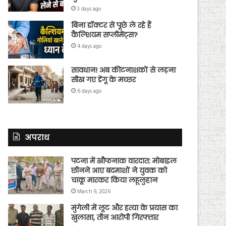
3 days ago
बिना डॉक्टर से पूछे ले रहे हैं
कैल्शियम सप्लीमेंट्स?
4 days ago
सावधान! अब कीटनाशकों से लड़ना
सीख गए डेंगू के मच्छर
6 days ago
अपराध
पटना में खौफनाक वारदात: मोबाइल
छीनने आए बदमाशों ने युवक को
चाकू मारकर किया लहूलुहान
March 9, 2026
मुंगेली में लूट और हत्या के प्रयास का
खुलासा, तीन आरोपी गिरफ्तार