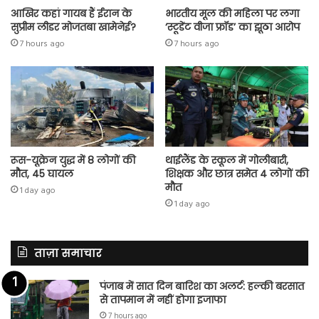
आखिर कहां गायब हैं ईरान के
भारतीय मूल की महिला पर लगा
सुप्रीम लीडर मोजतबा खामेनेई?
‘स्टूडेंट वीजा फ्रॉड’ का झूठा आरोप
7 hours ago
7 hours ago
रूस-यूक्रेन युद्ध में 8 लोगों की
थाईलैंड के स्कूल में गोलीबारी,
मौत, 45 घायल
शिक्षक और छात्र समेत 4 लोगों की
मौत
1 day ago
1 day ago
ताज़ा समाचार
पंजाब में सात दिन बारिश का अलर्ट: हल्की बरसात
से तापमान में नहीं होगा इजाफा
7 hours ago