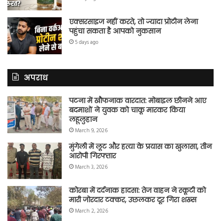
एक्सरसाइज नहीं करते, तो ज्यादा प्रोटीन लेना
पहुंचा सकता है आपको नुकसान
5 days ago
अपराध
पटना में खौफनाक वारदात: मोबाइल छीनने आए
बदमाशों ने युवक को चाकू मारकर किया
लहूलुहान
March 9, 2026
मुंगेली में लूट और हत्या के प्रयास का खुलासा, तीन
आरोपी गिरफ्तार
March 3, 2026
कोरबा में दर्दनाक हादसा: तेज वाहन ने स्कूटी को
मारी जोरदार टक्कर, उछलकर दूर गिरा शख्स
March 2, 2026