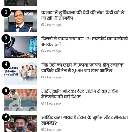
कनाडा में लुधियाना की बेटी की माैत: कैदी को ले
जा रही थीं रमनदीप
7 hours ago
दिल्ली में पकड़ा गया ठग: IGI एयरपोर्ट का कर्मचारी
बनकर ठगी
7 hours ago
मिड एंट्री का छात्रों ने उठाया फायदा, डीयू स्नातक
दाखिले की रेस में 2,589 नए छात्र शामिल
7 hours ago
साई सुदर्शन श्रीलंका टेस्ट सीरीज से बाहर: टीम
मैनेजमेंट की बढ़ी टेंशन
7 hours ago
आखिर कहां गायब हैं ईरान के सुप्रीम लीडर मोजतबा
खामेनेई?
7 hours ago