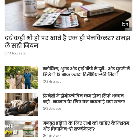
हेल्थ
दर्द कहीं भी हो पर खाते हैं एक ही पेनकिलर? समझ
लें सही नियम
13 hours ago
स्मोकिंग, शुगर और हाई बीपी से दूरी… और बुढ़ापे में
मिलेगी 13 साल ज्यादा डिमेंशिया-फ्री जिंदगी
2 days ago
प्रेग्नेंसी में हीमोग्लोबिन कम होना सिर्फ थकान
नहीं…नवजात के लिए बन सकता है बड़ा खतरा!
3 days ago
मजबूत हड्डियों के लिए सभी को चाहिए कैल्शियम
और विटामिन-डी सप्लीमेंट्स?
4 days ago