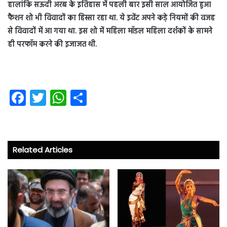
हालांकि सऊदी अरब के इतिहास में पहली बार इसी साल आयोजित हुआ
फैशन शो भी विवादों का हिस्सा रहा था. ये इवेंट अपने कड़े नियमों की वजह
से विवादों में आ गया था. इस शो में महिला मॉडल महिला दर्शकों के सामने
ही परफॉम करने की इजाजत थी.
Fa
T
W
S
ce
wi
ha
ha
b
tt
ts
re
o
er
A
Related Articles
ok
p
p