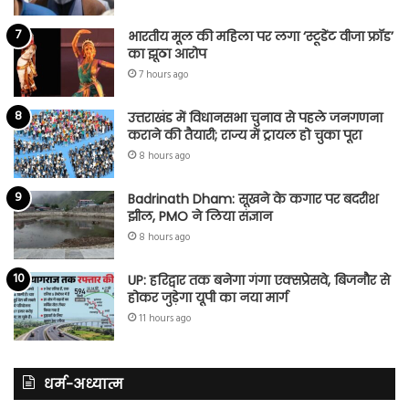
भारतीय मूल की महिला पर लगा ‘स्टूडेंट वीजा फ्रॉड’
का झूठा आरोप
7 hours ago
उत्तराखंड में विधानसभा चुनाव से पहले जनगणना
कराने की तैयारी; राज्य में ट्रायल हो चुका पूरा
8 hours ago
Badrinath Dham: सूखने के कगार पर बदरीश
झील, PMO ने लिया संज्ञान
8 hours ago
UP: हरिद्वार तक बनेगा गंगा एक्सप्रेसवे, बिजनौर से
होकर जुड़ेगा यूपी का नया मार्ग
11 hours ago
धर्म-अध्यात्म