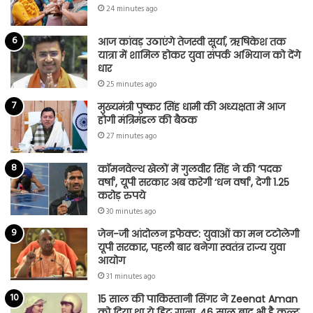
24 minutes ago
आज कांवड़ उठाएंगे तेजस्वी सूर्या, ऋषिकेश तक
यात्रा में शामिल होकर युवा संपर्क अभियान को देंगे
धार
25 minutes ago
मुख्यमंत्री पुष्कर सिंह धामी की अध्यक्षता में आज
होगी मंत्रिमंडल की बैठक
27 minutes ago
कॉमनवेल्थ खेलों में गुलवीर सिंह ने की ‘पदक
वर्षा’, यूपी सरकार अब करेगी ‘धन वर्षा’, देगी 1.25
करोड़ रुपये
30 minutes ago
जेन-जी आंदोलन इफेक्ट: युवाओं का मन टटोलेगी
यूपी सरकार, पहली बार बनेगा स्वतंत्र राज्य युवा
आयोग
31 minutes ago
15 साल की पाकिस्तानी सिंगर ने Zeenat Aman
को दिया था ये हिट गाना, 46 साल बाद भी है कल्ट