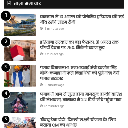
ताज़ा समाचार
करनाल से 10 अगस्त को प्रोग्रेसिव हरियाणा की नई
नींव रखेंगे सीएम सैनी
16 minutes ago
हरियाणा सरकार का बड़ा फैसला, 31 अगस्त तक
प्रॉपर्टी टैक्स पर 75% मिलेगी ब्याज छूट
17 minutes ago
पंजाब विधानसभा: एनआरआई मंत्री रवजोत सिंह
बोले-कनाडा में फंसे विद्यार्थियों को पूरी मदद देगी
पंजाब सरकार
18 minutes ago
पंजाब में आज से सुस्त होगा मानसून: हल्की बारिश
की संभावना, सामान्य से 2.2 डिग्री नीचे पहुंचा पारा
22 minutes ago
‘थैंक्यू रेखा दीदी’: दिल्ली लक्ष्मी योजना के लिए
जताया CM का आभार