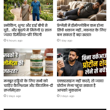
स्मोकिंग, शुगर और हाई बीपी से
प्रेग्नेंसी में हीमोग्लोबिन कम होना
दूरी… और बुढ़ापे में मिलेगी 13 साल
सिर्फ थकान नहीं…नवजात के लिए
ज्यादा डिमेंशिया-फ्री जिंदगी
बन सकता है बड़ा खतरा!
6 hours ago
1 day ago
मजबूत हड्डियों के लिए सभी को
एक्सरसाइज नहीं करते, तो ज्यादा
चाहिए कैल्शियम और विटामिन-डी
प्रोटीन लेना पहुंचा सकता है
सप्लीमेंट्स?
आपको नुकसान
2 days ago
3 days ago