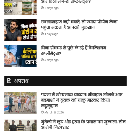
और विटामिन-डी सप्लीमेंट्स?
2 days ago
एक्सरसाइज नहीं करते, तो ज्यादा प्रोटीन लेना
पहुंचा सकता है आपको नुकसान
3 days ago
बिना डॉक्टर से पूछे ले रहे हैं कैल्शियम
सप्लीमेंट्स?
4 days ago
अपराध
पटना में खौफनाक वारदात: मोबाइल छीनने आए
बदमाशों ने युवक को चाकू मारकर किया
लहूलुहान
March 9, 2026
मुंगेली में लूट और हत्या के प्रयास का खुलासा, तीन
आरोपी गिरफ्तार