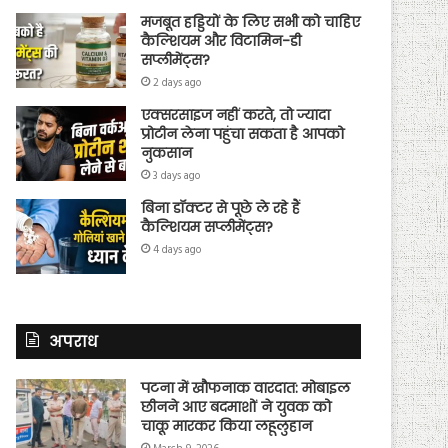
मजबूत हड्डियों के लिए सभी को चाहिए
कैल्शियम और विटामिन-डी
सप्लीमेंट्स?
2 days ago
एक्सरसाइज नहीं करते, तो ज्यादा
प्रोटीन लेना पहुंचा सकता है आपको
नुकसान
3 days ago
बिना डॉक्टर से पूछे ले रहे हैं
कैल्शियम सप्लीमेंट्स?
4 days ago
अपराध
पटना में खौफनाक वारदात: मोबाइल
छीनने आए बदमाशों ने युवक को
चाकू मारकर किया लहूलुहान