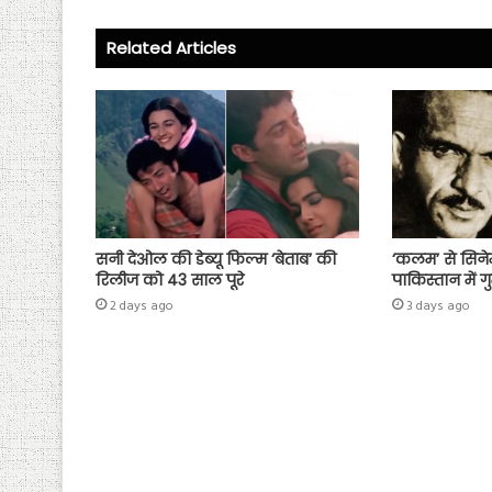
o
er
A
ok
p
Related Articles
p
सनी देओल की डेब्यू फिल्म ‘बेताब’ की
‘कलम’ से सिने
रिलीज को 43 साल पूरे
पाकिस्तान में ग
2 days ago
3 days ago