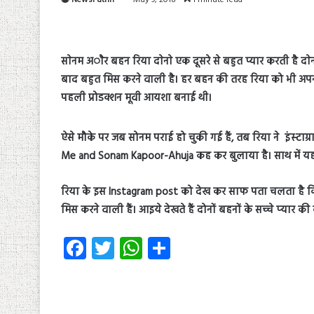
साेनम अाैर बहन रिया दाेनाे एक दूसरे से बहुत प्यार करती है द
बाद बहुत मिस करने वाली है। हर बहन की तरह रिया को भी अपनी 
पहली प्रोडक्‍शन मूवी आयशा बनाई थी।
ऐसे मौके पर जब सोनम पराई हो चुकी गई हैं, तब रिया ने इंस्‍टाग्
Me and Sonam Kapoor-Ahuja कह कर बुलाया है। साथ में यह भी
रिया के इस Instagram post को देख कर साफ पता चलता है कि वह
मिस करने वाली हैं। आइये देखते हैं दोनों बहनों के सच्‍चे प्‍यार क
Fa
T
W
S
ce
wi
ha
ha
b
tt
ts
re