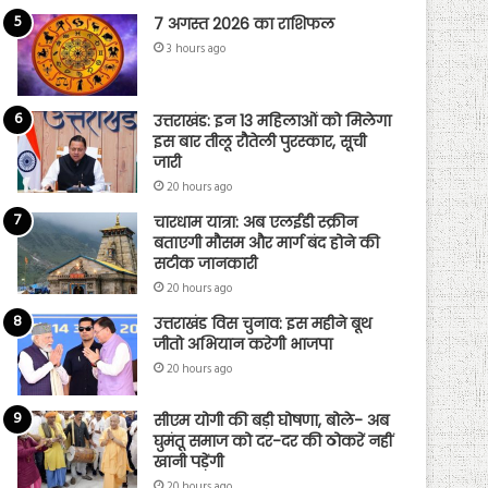
7 अगस्त 2026 का राशिफल
3 hours ago
उत्तराखंड: इन 13 महिलाओं को मिलेगा
इस बार तीलू रौतेली पुरस्कार, सूची
जारी
20 hours ago
चारधाम यात्रा: अब एलईडी स्क्रीन
बताएगी मौसम और मार्ग बंद होने की
सटीक जानकारी
20 hours ago
उत्तराखंड विस चुनाव: इस महीने बूथ
जीतो अभियान करेगी भाजपा
20 hours ago
सीएम योगी की बड़ी घोषणा, बोले- अब
घुमंतू समाज को दर-दर की ठोकरें नहीं
खानी पड़ेंगी
20 hours ago