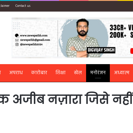
claimer
Contact us
ि
अपराध
कारोबार
शिक्षा
खेल
मनोरंजन
अध्यात्म
एक अजीब नज़ारा जिसे नही