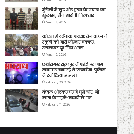
March 9, 2026
मुंगेली में लूट और हत्या के प्रयास का
खुलासा, तीन आरोपी गिरफ्तार
March 3, 2026
कोरबा में दर्दनाक हादसा: तेज वाहन ने
स्कूटी को मारी जोरदार टक्कर,
उछलकर दूर गिरा शख्स
March 2, 2026
छत्तीसगढ़: सूरजपुर में हाईवे पर जाम
लगाकर मना रहे थे जन्मदिन, पुलिस
ने दर्ज किया मामला
February 20, 2026
कंबल ओढ़कर घर में घुसे चोर, नौ
लाख के गहने-नकदी ले गए
February 11, 2026