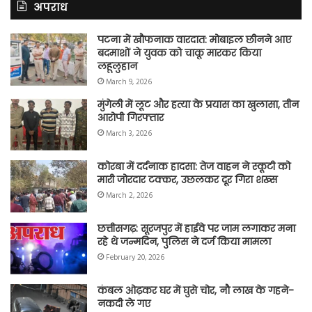
अपराध
पटना में खौफनाक वारदात: मोबाइल छीनने आए
बदमाशों ने युवक को चाकू मारकर किया
लहूलुहान
March 9, 2026
मुंगेली में लूट और हत्या के प्रयास का खुलासा, तीन
आरोपी गिरफ्तार
March 3, 2026
कोरबा में दर्दनाक हादसा: तेज वाहन ने स्कूटी को
मारी जोरदार टक्कर, उछलकर दूर गिरा शख्स
March 2, 2026
छत्तीसगढ़: सूरजपुर में हाईवे पर जाम लगाकर मना
रहे थे जन्मदिन, पुलिस ने दर्ज किया मामला
February 20, 2026
कंबल ओढ़कर घर में घुसे चोर, नौ लाख के गहने-
नकदी ले गए