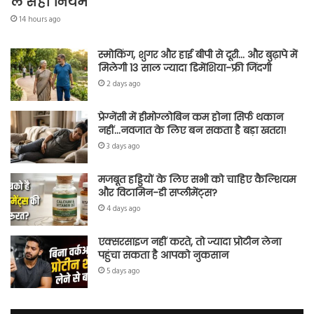
लें सही नियम
14 hours ago
स्मोकिंग, शुगर और हाई बीपी से दूरी… और बुढ़ापे में
मिलेगी 13 साल ज्यादा डिमेंशिया-फ्री जिंदगी
2 days ago
प्रेग्नेंसी में हीमोग्लोबिन कम होना सिर्फ थकान
नहीं…नवजात के लिए बन सकता है बड़ा खतरा!
3 days ago
मजबूत हड्डियों के लिए सभी को चाहिए कैल्शियम
और विटामिन-डी सप्लीमेंट्स?
4 days ago
एक्सरसाइज नहीं करते, तो ज्यादा प्रोटीन लेना
पहुंचा सकता है आपको नुकसान
5 days ago