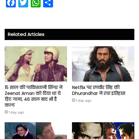
Fa
T
W
S
ce
wi
ha
ha
b
tt
ts
re
o
er
A
Related Articles
ok
p
p
15 साल की पाकिस्तानी सिंगर ने
Netflix पर रणवीर सिंह की
Zeenat Aman को दिया था ये
Dhurandhar ने रचा इतिहास
हिट गाना, 46 साल बाद भी है
1 day ago
कल्ट
1 day ago