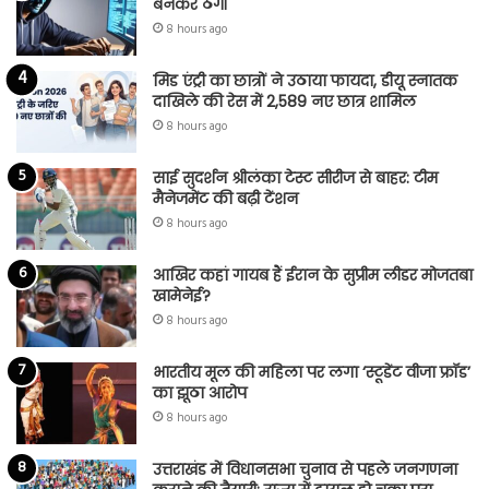
बनकर ठगी
8 hours ago
मिड एंट्री का छात्रों ने उठाया फायदा, डीयू स्नातक
दाखिले की रेस में 2,589 नए छात्र शामिल
8 hours ago
साई सुदर्शन श्रीलंका टेस्ट सीरीज से बाहर: टीम
मैनेजमेंट की बढ़ी टेंशन
8 hours ago
आखिर कहां गायब हैं ईरान के सुप्रीम लीडर मोजतबा
खामेनेई?
8 hours ago
भारतीय मूल की महिला पर लगा ‘स्टूडेंट वीजा फ्रॉड’
का झूठा आरोप
8 hours ago
उत्तराखंड में विधानसभा चुनाव से पहले जनगणना