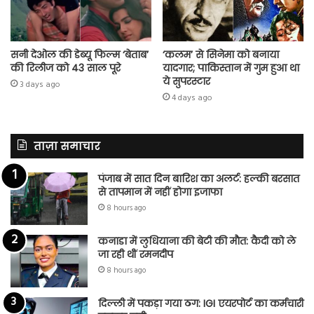
सनी देओल की डेब्यू फिल्म ‘बेताब’
‘कलम’ से सिनेमा को बनाया
की रिलीज को 43 साल पूरे
यादगार; पाकिस्तान में गुम हुआ था
ये सुपरस्टार
3 days ago
4 days ago
ताज़ा समाचार
पंजाब में सात दिन बारिश का अलर्ट: हल्की बरसात
से तापमान में नहीं होगा इजाफा
8 hours ago
कनाडा में लुधियाना की बेटी की माैत: कैदी को ले
जा रही थीं रमनदीप
8 hours ago
दिल्ली में पकड़ा गया ठग: IGI एयरपोर्ट का कर्मचारी